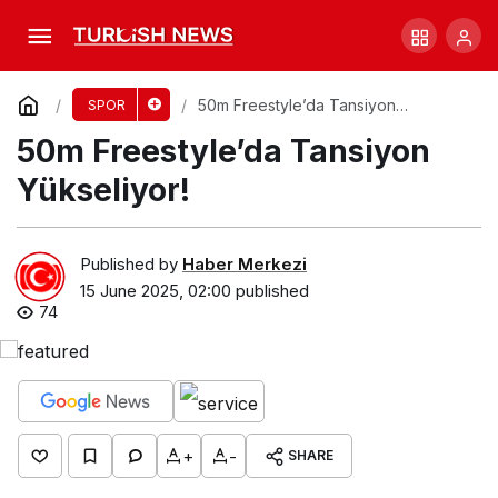
South Afrika’nın Zaferi: Duygusal Anlar
Yaşandı!
Comment
Share
50m Freestyle’da Tansiyon
SPOR
Yükseliyor!
50m Freestyle’da Tansiyon
Yükseliyor!
Published by
Haber Merkezi
15 June 2025, 02:00
published
74
+
-
SHARE