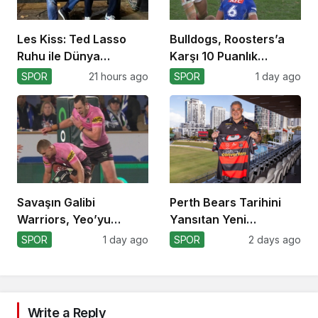
Les Kiss: Ted Lasso
Bulldogs, Roosters’a
Ruhu ile Dünya
Karşı 10 Puanlık
Kupası’na
Avantajı Yitirdi
SPOR
21 hours ago
SPOR
1 day ago
Savaşın Galibi
Perth Bears Tarihini
Warriors, Yeo’yu
Yansıtan Yeni
Kaybetti!
Formasını Tanıttı
SPOR
1 day ago
SPOR
2 days ago
Write a Reply