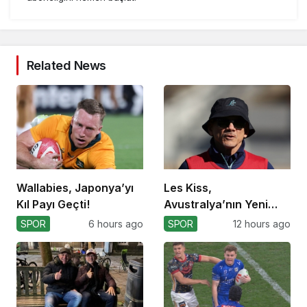
Related News
Wallabies, Japonya’yı
Les Kiss,
Kıl Payı Geçti!
Avustralya’nın Yeni
Koçu Olarak Debüt
SPOR
6 hours ago
SPOR
12 hours ago
Ediyor