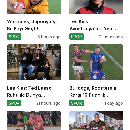
Wallabies, Japonya’yı
Les Kiss,
Kıl Payı Geçti!
Avustralya’nın Yeni
Koçu Olarak Debüt
SPOR
6 hours ago
SPOR
12 hours ago
Ediyor
Les Kiss: Ted Lasso
Bulldogs, Roosters’a
Ruhu ile Dünya
Karşı 10 Puanlık
Kupası’na
Avantajı Yitirdi
SPOR
21 hours ago
SPOR
1 day ago