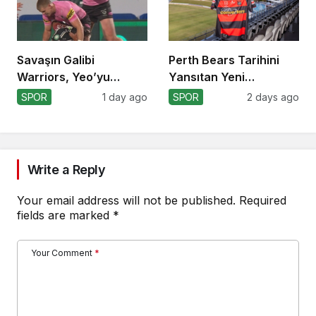
Savaşın Galibi
Perth Bears Tarihini
Warriors, Yeo’yu
Yansıtan Yeni
Kaybetti!
Formasını Tanıttı
SPOR
1 day ago
SPOR
2 days ago
Write a Reply
Your email address will not be published.
Required
fields are marked
*
Your Comment
*