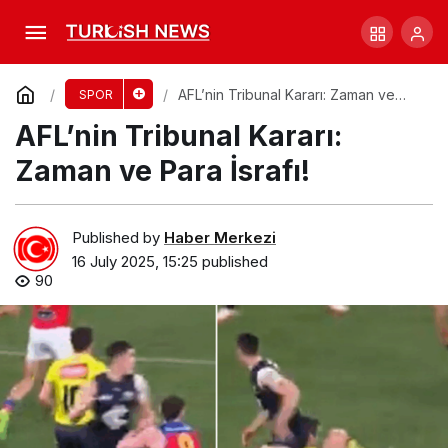
Makybe Diva’nın Zaferi: 20 Yıl Sonra Anılar
Comment
Share
AFL’nin Tribunal Kararı: Zaman ve
SPOR
Para İsrafı!
AFL’nin Tribunal Kararı:
Zaman ve Para İsrafı!
Published by
Haber Merkezi
16 July 2025, 15:25
published
90