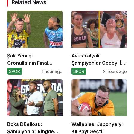
Related News
Şok Yenilgi:
Avustralyalı
Cronulla’nın Final
Şampiyonlar Geceyi İki
Umutları Sarsıldı
Yenilgiyle Kapadı
SPOR
1 hour ago
SPOR
2 hours ago
Boks Düellosu:
Wallabies, Japonya’yı
Şampiyonlar Ringde
Kıl Payı Geçti!