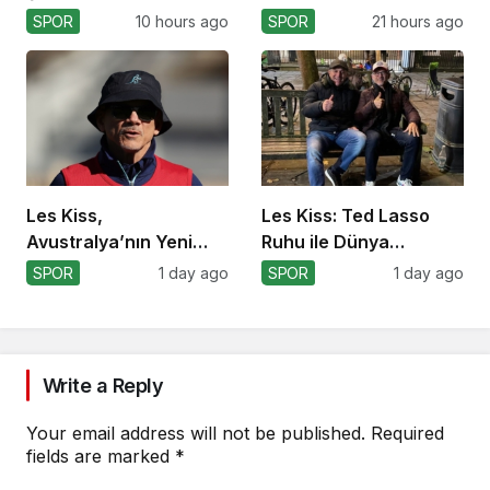
Kapışacak!
SPOR
10 hours ago
SPOR
21 hours ago
Les Kiss,
Les Kiss: Ted Lasso
Avustralya’nın Yeni
Ruhu ile Dünya
Koçu Olarak Debüt
Kupası’na
SPOR
1 day ago
SPOR
1 day ago
Ediyor
Write a Reply
Your email address will not be published.
Required
fields are marked
*