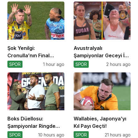
Şok Yenilgi:
Avustralyalı
Cronulla’nın Final
Şampiyonlar Geceyi İki
Umutları Sarsıldı
Yenilgiyle Kapadı
SPOR
1 hour ago
SPOR
2 hours ago
Boks Düellosu:
Wallabies, Japonya’yı
Şampiyonlar Ringde
Kıl Payı Geçti!
Kapışacak!
SPOR
10 hours ago
SPOR
21 hours ago