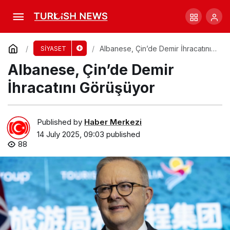
CFMEU İçin Soruşturma: Şiddet İddiaları
Başladı!
Comment
Share
Albanese, Çin’de Demir İhracatını
SİYASET
Görüşüyor
Albanese, Çin’de Demir
İhracatını Görüşüyor
Published by
Haber Merkezi
14 July 2025, 09:03
published
88