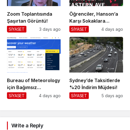
Zoom Toplantısında
Öğrenciler, Hanson’a
Şaşırtan Görüntü!
Karşı Sokaklara
Dökülüyor!
SİYASET
3 days ago
SİYASET
4 days ago
Bureau of Meteorology
Sydney’de Taksitlerde
için Bağımsız
%20 İndirim Müjdesi!
Değerlendirme!
SİYASET
4 days ago
SİYASET
5 days ago
Write a Reply