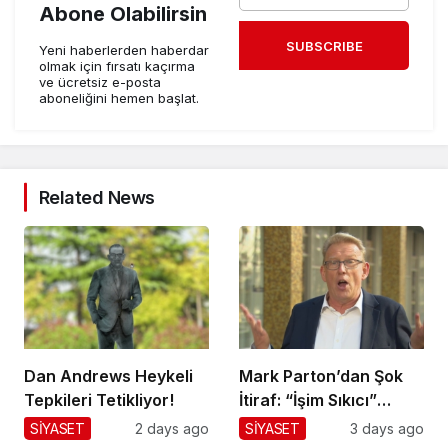
Abone Olabilirsin
SUBSCRIBE
Yeni haberlerden haberdar
olmak için fırsatı kaçırma
ve ücretsiz e-posta
aboneliğini hemen başlat.
Related News
Dan Andrews Heykeli
Mark Parton’dan Şok
Tepkileri Tetikliyor!
İtiraf: “İşim Sıkıcı”
Mesajı!
SİYASET
2 days ago
SİYASET
3 days ago