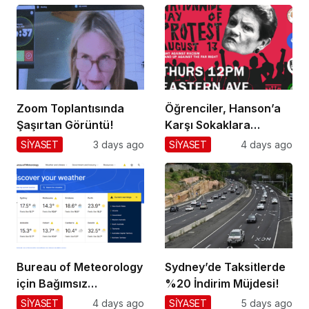
Zoom Toplantısında
Öğrenciler, Hanson’a
Şaşırtan Görüntü!
Karşı Sokaklara
Dökülüyor!
SİYASET
3 days ago
SİYASET
4 days ago
Bureau of Meteorology
Sydney’de Taksitlerde
için Bağımsız
%20 İndirim Müjdesi!
Değerlendirme!
SİYASET
4 days ago
SİYASET
5 days ago