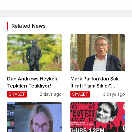
Related News
Dan Andrews Heykeli
Mark Parton’dan Şok
Tepkileri Tetikliyor!
İtiraf: “İşim Sıkıcı”
Mesajı!
SİYASET
2 days ago
SİYASET
3 days ago