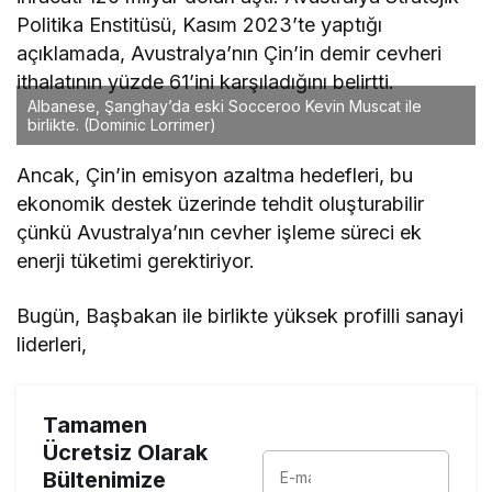
Politika Enstitüsü, Kasım 2023’te yaptığı
açıklamada, Avustralya’nın Çin’in demir cevheri
ithalatının yüzde 61’ini karşıladığını belirtti.
Albanese, Şanghay’da eski Socceroo Kevin Muscat ile
birlikte.
(Dominic Lorrimer)
Ancak, Çin’in emisyon azaltma hedefleri, bu
ekonomik destek üzerinde tehdit oluşturabilir
çünkü Avustralya’nın cevher işleme süreci ek
enerji tüketimi gerektiriyor.
Bugün, Başbakan ile birlikte yüksek profilli sanayi
liderleri,
Tamamen
Ücretsiz Olarak
Bültenimize