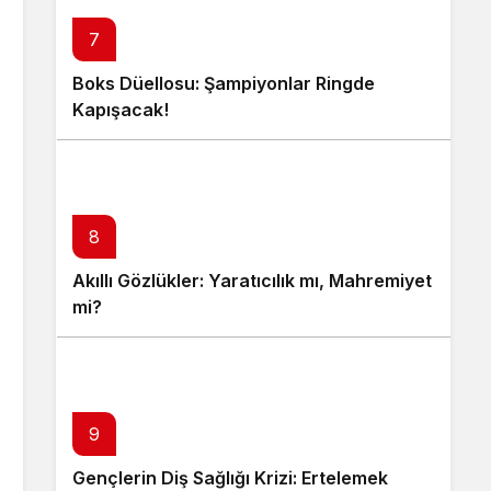
7
Boks Düellosu: Şampiyonlar Ringde
Kapışacak!
8
Akıllı Gözlükler: Yaratıcılık mı, Mahremiyet
mi?
9
Gençlerin Diş Sağlığı Krizi: Ertelemek