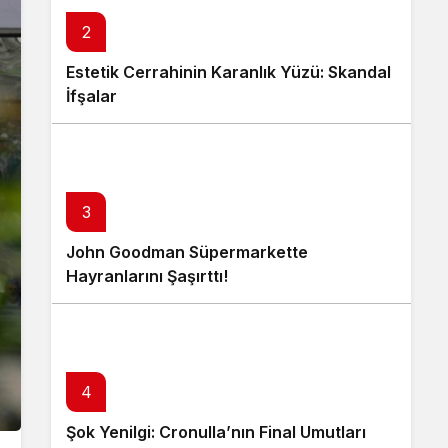
2
Estetik Cerrahinin Karanlık Yüzü: Skandal
İfşalar
3
John Goodman Süpermarkette
Hayranlarını Şaşırttı!
4
Şok Yenilgi: Cronulla’nın Final Umutları