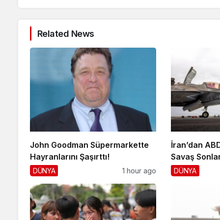
Related News
John Goodman Süpermarkette
İran’dan ABD’
Hayranlarını Şaşırttı!
Savaş Sonla
DÜNYA
1 hour ago
DÜNYA