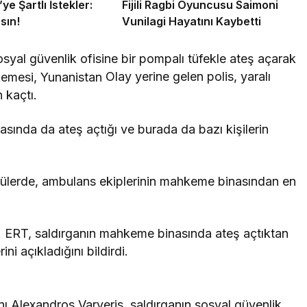
ye Şartlı İstekler:
Fijili Ragbi Oyuncusu Saimoni
sın!
Vunilagi Hayatını Kaybetti
syal güvenlik ofisine bir pompalı tüfekle ateş açarak
Olay yerine gelen polis, yaralı
 kaçtı.
sında da ateş açtığı ve burada da bazı kişilerin
tülerde, ambulans ekiplerinin mahkeme binasından en
. ERT, saldırganın mahkeme binasında ateş açtıktan
ni açıkladığını bildirdi.
 Alexandros Varveris, saldırganın sosyal güvenlik