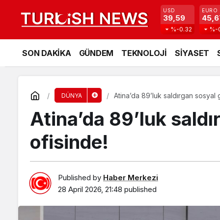
USD
EURO
39,59
45,6
%-0.32
%-
SON DAKİKA
GÜNDEM
TEKNOLOJİ
SİYASET
Atina’da 89’luk saldırgan sosyal 
DÜNYA
Atina’da 89’luk saldı
ofisinde!
Published by
Haber Merkezi
28 April 2026, 21:48
published