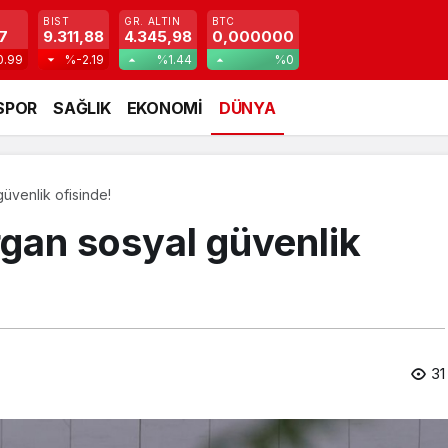
BIST
GR. ALTIN
BTC
7
9.311,88
4.345,98
0,000000
0.99
%-2.19
%1.44
%0
SPOR
SAĞLIK
EKONOMİ
DÜNYA
güvenlik ofisinde!
rgan sosyal güvenlik
31