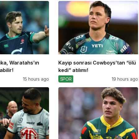
ika, Waratahs’ın
Kayıp sonrası Cowboys’tan “ölü
bilir!
kedi” atılımı!
15 hours ago
SPOR
19 hours ago