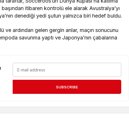
a taraftar, Socceroos’un Dünya Kupası’na katılma
başından itibaren kontrolü ele alarak Avustralya’yı
nya’nın denediği yedi şutun yalnızca biri hedef buldu.
ü ve ardından gelen gergin anlar, maçın sonucunu
 tempoda savunma yaptı ve Japonya’nın çabalarına
e
SUBSCRIBE