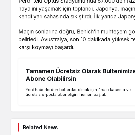
Perth’teki Optus Stadyumu’nda 57,000’den fazl
hayalini yaşamak için toplandı. Japonya, maçın 
kendi yarı sahasında sıkıştırdı. İlk yarıda Japo
Maçın sonlarına doğru, Behich’in muhteşem gol
belirledi. Avustralya, son 10 dakikada yüksek
karşı koymayı başardı.
Tamamen Ücretsiz Olarak Bültenimiz
Abone Olabilirsin
Yeni haberlerden haberdar olmak için fırsatı kaçırma ve
ücretsiz e-posta aboneliğini hemen başlat.
Related News