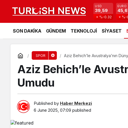
USD
EURO
39,59
45,6
%-0.32
%-
SON DAKİKA
GÜNDEM
TEKNOLOJİ
SİYASET
Aziz Behich’le Avustralya’nın Dü
SPOR
Aziz Behich’le Avust
Umudu
Published by
Haber Merkezi
6 June 2025, 07:09
published