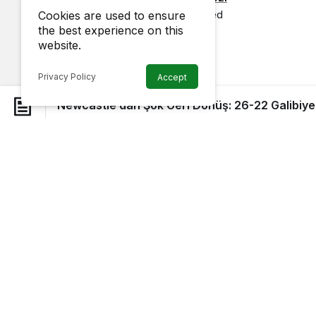
6 June 2025, 01:03
published
Cookies are used to ensure
the best experience on this
website.
Privacy Policy
Accept
Newcastle’dan Şok Geri Dönüş: 26-22 Galibiye
Newcastle, Sea Eagles’a karşı muhteşem bir iki
bir “altın nokta” zaferine imza attı ve bu galibiy
Rookie kanat oyuncusu, uzatma süresinde Kalyn 
0 geriden gelerek 26-22’lik bir galibiyete taşıdı
Browse Posts