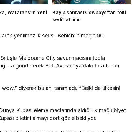
ka, Waratahs’ın Yeni
Kayıp sonrası Cowboys’tan “ölü
!
kedi” atılımı!
rak yenilmezlik serisi, Behich’in maçın 90.
 dönüşle Melbourne City savunmacısını topla
ğlara göndererek Batı Avustralya’daki taraftarları
ow,” diyerek bu anı tanımladı. “Belki de ülkesini
Dünya Kupası eleme maçlarında aldığı ilk mağlubiyet
upası biletini almayı dört gözle bekliyor.