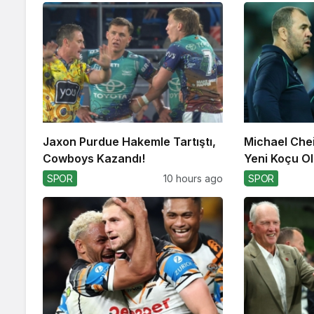
Jaxon Purdue Hakemle Tartıştı,
Michael Che
Cowboys Kazandı!
Yeni Koçu Ola
SPOR
10 hours ago
SPOR