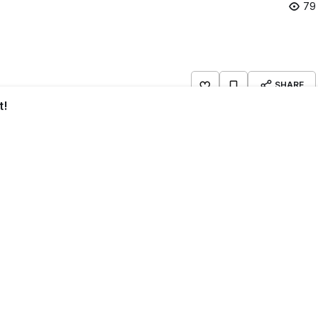
79
SHARE
t!
nci yarı geri dönüşü gerçekleştirerek, heyecan dolu
etin yıldızı sürpriz bir şekilde Fletcher Hunt oldu.
Ponga’ya yaptığı harika asistle, ev sahibi takımı 16-
.