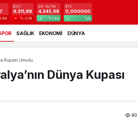
BIST
GR. ALTIN
BTC
7
9.311,88
4.345,98
0,000000
0.99
%-2.19
%1.44
%0
SPOR
SAĞLIK
EKONOMİ
DÜNYA
nya Kupası Umudu
ralya’nın Dünya Kupası
80