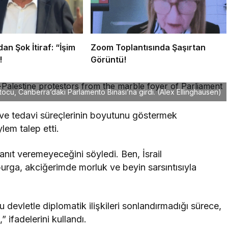
an Şok İtiraf: “İşim
Zoom Toplantısında Şaşırtan
!
Görüntü!
tocu, Canberra’daki Parlamento Binası’na girdi.
(Alex Ellinghausen)
 ve tedavi süreçlerinin boyutunu göstermek
ylem talep etti.
t veremeyeceğini söyledi. Ben, İsrail
burga, akciğerimde morluk ve beyin sarsıntısıyla
 devletle diplomatik ilişkileri sonlandırmadığı sürece,
 ifadelerini kullandı.