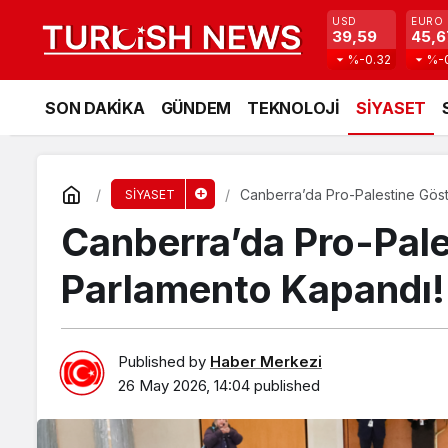
USD
EURO
39,59
45,6
%-0.32
%-
SON DAKİKA
GÜNDEM
TEKNOLOJİ
SİYASET
Canberra’da Pro-Palestine Göst
SİYASET
Canberra’da Pro-Pale
Parlamento Kapandı!
Published by
Haber Merkezi
26 May 2026, 14:04
published