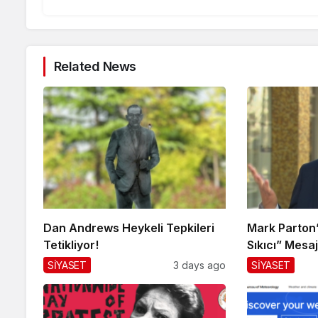
Related News
Dan Andrews Heykeli Tepkileri
Mark Parton’d
Tetikliyor!
Sıkıcı” Mesaj
SİYASET
3 days ago
SİYASET