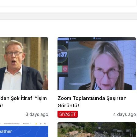
an Şok İtiraf: “İşim
Zoom Toplantısında Şaşırtan
ı!
Görüntü!
3 days ago
SİYASET
4 days ago