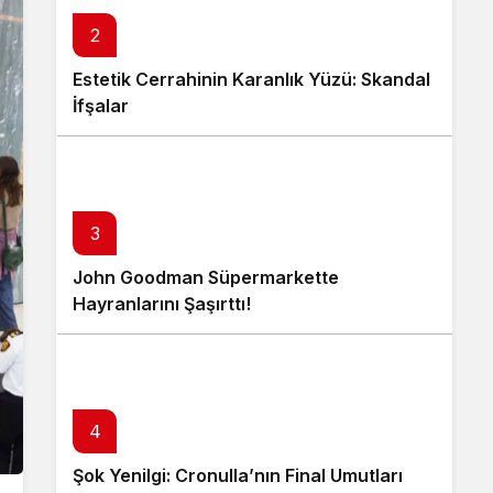
2
Estetik Cerrahinin Karanlık Yüzü: Skandal
İfşalar
3
John Goodman Süpermarkette
Hayranlarını Şaşırttı!
4
Şok Yenilgi: Cronulla’nın Final Umutları