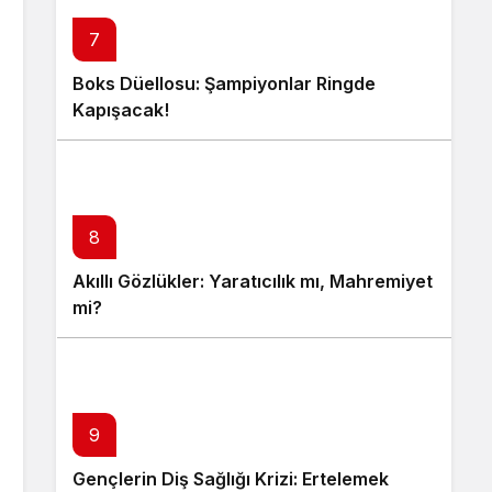
7
Boks Düellosu: Şampiyonlar Ringde
Kapışacak!
8
Akıllı Gözlükler: Yaratıcılık mı, Mahremiyet
mi?
9
Gençlerin Diş Sağlığı Krizi: Ertelemek