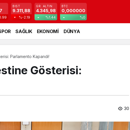
BIST
GR. ALTIN
BTC
7
9.311,88
4.345,98
0,000000
0.99
%-2.19
%1.44
%0
SPOR
SAĞLIK
EKONOMİ
DÜNYA
erisi: Parlamento Kapandı!
stine Gösterisi:
30