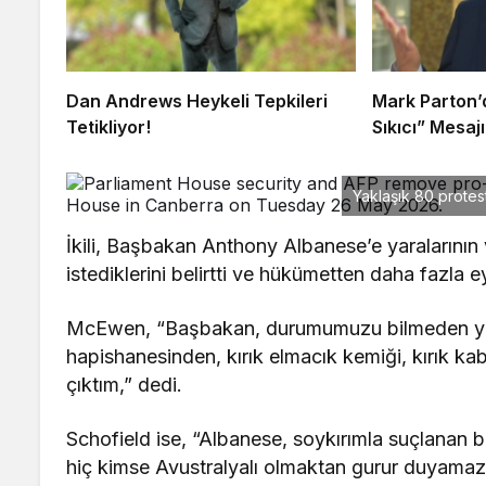
Dan Andrews Heykeli Tepkileri
Mark Parton’d
Tetikliyor!
Sıkıcı” Mesajı
Yaklaşık 80 protes
İkili, Başbakan Anthony Albanese’e yaralarının
istediklerini belirtti ve hükümetten daha fazla e
McEwen, “Başbakan, durumumuzu bilmeden yanı
hapishanesinden, kırık elmacık kemiği, kırık ka
çıktım,” dedi.
Schofield ise, “Albanese, soykırımla suçlanan bu
hiç kimse Avustralyalı olmaktan gurur duyamaz,”