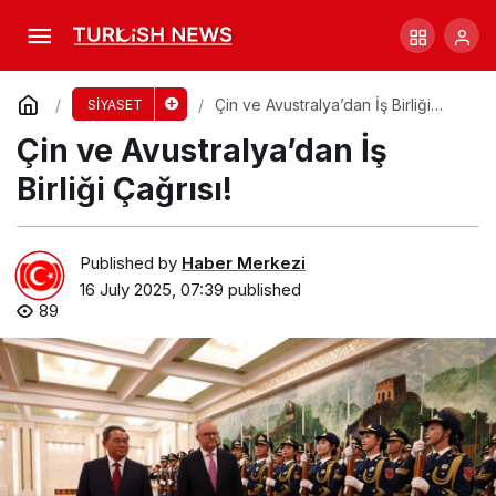
Bağımsız Boele, Hukuki Mücadele İçin
Destek İstiyor
Comment
Share
Çin ve Avustralya’dan İş Birliği
SİYASET
Çağrısı!
Çin ve Avustralya’dan İş
Birliği Çağrısı!
Published by
Haber Merkezi
16 July 2025, 07:39
published
89