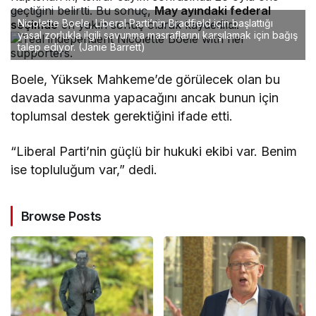
geçtiğini belirtti. Bu sonuç,
May ayındaki federal
Nicolette Boele, Liberal Parti’nin Bradfield için başlattığı
seçimde
en yakın sonuç olarak kaydedildi.
yasal zorlukla ilgili savunma masraflarını karşılamak için bağış
talep ediyor.
(Janie Barrett)
Boele, Yüksek Mahkeme’de görülecek olan bu
davada savunma yapacağını ancak bunun için
toplumsal destek gerektiğini ifade etti.
“Liberal Parti’nin güçlü bir hukuki ekibi var. Benim
ise topluluğum var,” dedi.
Browse Posts