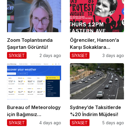
Zoom Toplantısında
Öğrenciler, Hanson’a
Şaşırtan Görüntü!
Karşı Sokaklara
Dökülüyor!
SİYASET
2 days ago
SİYASET
3 days ago
Bureau of Meteorology
Sydney’de Taksitlerde
için Bağımsız
%20 İndirim Müjdesi!
Değerlendirme!
SİYASET
4 days ago
SİYASET
5 days ago