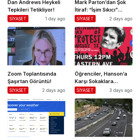
Dan Andrews Heykeli
Mark Parton’dan Şok
Tepkileri Tetikliyor!
İtiraf: “İşim Sıkıcı”
Mesajı!
SİYASET
1 day ago
SİYASET
2 days ago
Zoom Toplantısında
Öğrenciler, Hanson’a
Şaşırtan Görüntü!
Karşı Sokaklara
Dökülüyor!
SİYASET
2 days ago
SİYASET
3 days ago