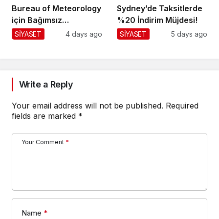
Bureau of Meteorology
Sydney’de Taksitlerde
için Bağımsız
%20 İndirim Müjdesi!
Değerlendirme!
SİYASET
4 days ago
SİYASET
5 days ago
Write a Reply
Your email address will not be published.
Required
fields are marked
*
Your Comment
*
Name
*