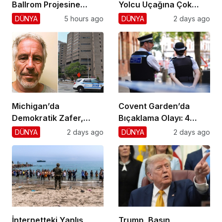
Ballrom Projesine
Yolcu Uçağına Çok
Durdurma
Yaklaştı!
DÜNYA
5 hours ago
DÜNYA
2 days ago
Michigan’da
Covent Garden’da
Demokratik Zafer,
Bıçaklama Olayı: 4
Cumhuriyetçilere
Yaralı, 1 Gözaltı
DÜNYA
2 days ago
DÜNYA
2 days ago
Darbe!
İnternetteki Yanlış
Trump, Basın