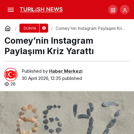
İran Büyükelçiliği’nde Altı Gün Süren Rehin
Drama
Comment
Share
Comey’nin Instagram Paylaşımı Kriz
DÜNYA
Yarattı
Comey’nin Instagram
Paylaşımı Kriz Yarattı
Published by
Haber Merkezi
30 April 2026, 12:35
published
26