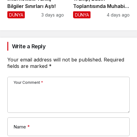
Bilgiler Sınırları Aştı!
Toplantısında Muhabiri
Fena Yerden Aldı
DÜNYA
3 days ago
DÜNYA
4 days ago
Write a Reply
Your email address will not be published.
Required
fields are marked
*
Your Comment
*
Name
*