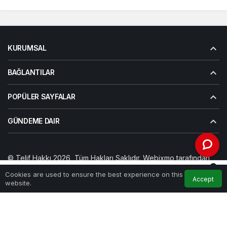
KURUMSAL
BAĞLANTILAR
POPÜLER SAYFALAR
GÜNDEME DAIR
© Telif Hakkı 2026, Tüm Hakları Saklıdır. Webixmo tarafından
sağlanmıştır.
0
Cookies are used to ensure the best experience on this
Künye
Hesabım
Gizlilik politikası
İletişim
Accept
Home
Feed
My Account
Notifications
website.