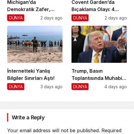
Michigan’da
Covent Garden’da
Demokratik Zafer,
Bıçaklama Olayı: 4
Cumhuriyetçilere
Yaralı, 1 Gözaltı
DÜNYA
2 days ago
DÜNYA
2 days ago
Darbe!
İnternetteki Yanlış
Trump, Basın
Bilgiler Sınırları Aştı!
Toplantısında Muhabiri
Fena Yerden Aldı
DÜNYA
3 days ago
DÜNYA
4 days ago
Write a Reply
Your email address will not be published.
Required