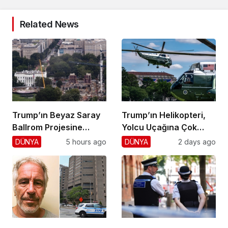
Related News
Trump’ın Beyaz Saray
Trump’ın Helikopteri,
Ballrom Projesine
Yolcu Uçağına Çok
Durdurma
Yaklaştı!
DÜNYA
5 hours ago
DÜNYA
2 days ago