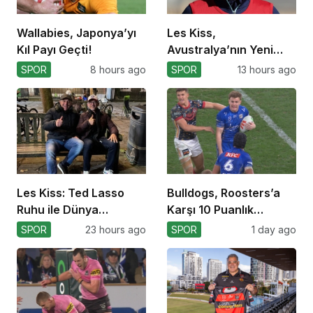
Wallabies, Japonya’yı
Les Kiss,
Kıl Payı Geçti!
Avustralya’nın Yeni
Koçu Olarak Debüt
SPOR
8 hours ago
SPOR
13 hours ago
Ediyor
Les Kiss: Ted Lasso
Bulldogs, Roosters’a
Ruhu ile Dünya
Karşı 10 Puanlık
Kupası’na
Avantajı Yitirdi
SPOR
23 hours ago
SPOR
1 day ago