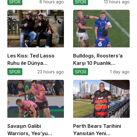
Koçu Olarak Debüt
SPOR
8 hours ago
SPOR
13 hours ago
Ediyor
Les Kiss: Ted Lasso
Bulldogs, Roosters’a
Ruhu ile Dünya
Karşı 10 Puanlık
Kupası’na
Avantajı Yitirdi
SPOR
23 hours ago
SPOR
1 day ago
Savaşın Galibi
Perth Bears Tarihini
Warriors, Yeo’yu
Yansıtan Yeni