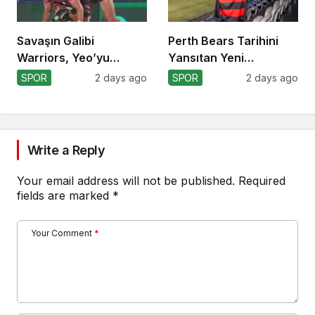
Savaşın Galibi
Perth Bears Tarihini
Warriors, Yeo’yu
Yansıtan Yeni
Kaybetti!
Formasını Tanıttı
SPOR
2 days ago
SPOR
2 days ago
Write a Reply
Your email address will not be published.
Required
fields are marked
*
Your Comment
*