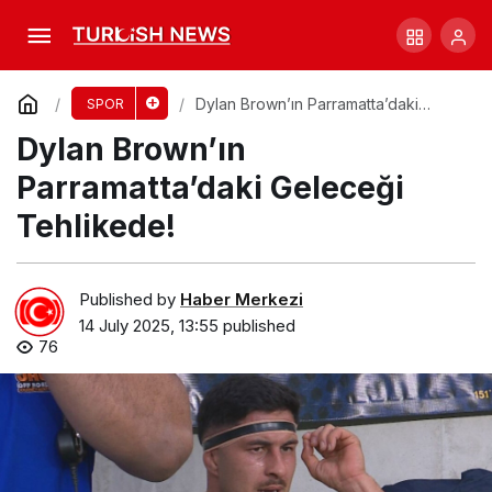
2010 Şampiyonlar Buluşması: Sadece 5 İsim
Katıldı!
Comment
Share
Dylan Brown’ın Parramatta’daki
SPOR
Geleceği Tehlikede!
Dylan Brown’ın
Parramatta’daki Geleceği
Tehlikede!
Published by
Haber Merkezi
14 July 2025, 13:55
published
76