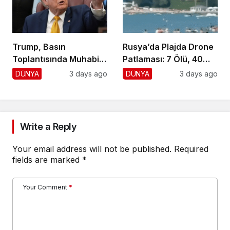
Trump, Basın
Rusya’da Plajda Drone
Toplantısında Muhabiri
Patlaması: 7 Ölü, 40
Fena Yerden Aldı
Yaralı
DÜNYA
3 days ago
DÜNYA
3 days ago
Write a Reply
Your email address will not be published.
Required
fields are marked
*
Your Comment
*