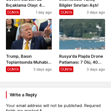
Bıçaklama Olayı: 4
Bilgiler Sınırları Aştı!
Yaralı, 1 Gözaltı
DÜNYA
1 day ago
DÜNYA
3 days ago
Trump, Basın
Rusya’da Plajda Drone
Toplantısında Muhabiri
Patlaması: 7 Ölü, 40
Fena Yerden Aldı
Yaralı
DÜNYA
3 days ago
DÜNYA
3 days ago
Write a Reply
Your email address will not be published.
Required
fields are marked
*