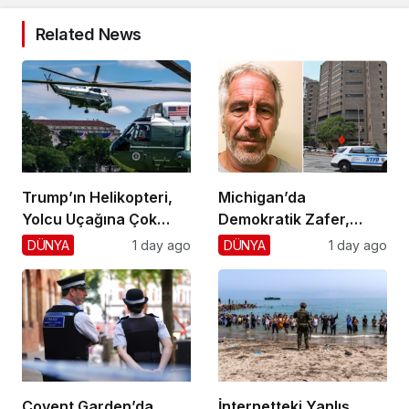
Related News
Trump’ın Helikopteri,
Michigan’da
Yolcu Uçağına Çok
Demokratik Zafer,
Yaklaştı!
Cumhuriyetçilere
DÜNYA
1 day ago
DÜNYA
1 day ago
Darbe!
Covent Garden’da
İnternetteki Yanlış