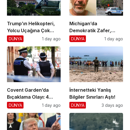
Trump’ın Helikopteri,
Michigan’da
Yolcu Uçağına Çok
Demokratik Zafer,
Yaklaştı!
Cumhuriyetçilere
DÜNYA
1 day ago
DÜNYA
1 day ago
Darbe!
Covent Garden’da
İnternetteki Yanlış
Bıçaklama Olayı: 4
Bilgiler Sınırları Aştı!
Yaralı, 1 Gözaltı
DÜNYA
1 day ago
DÜNYA
3 days ago