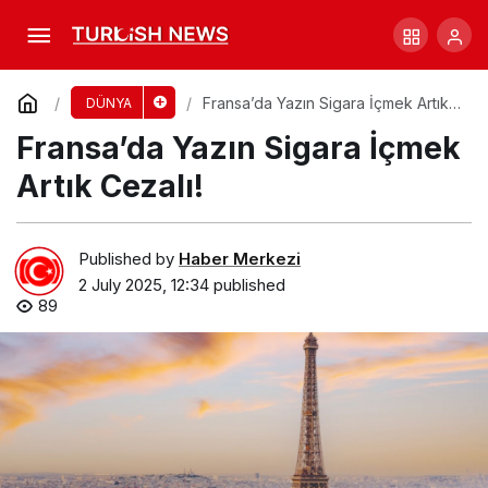
Bondi’nin Epstein Açıklaması Şaşkınlık
Yarattı
Comment
Share
Fransa’da Yazın Sigara İçmek Artık
DÜNYA
Cezalı!
Fransa’da Yazın Sigara İçmek
Artık Cezalı!
Published by
Haber Merkezi
2 July 2025, 12:34
published
89