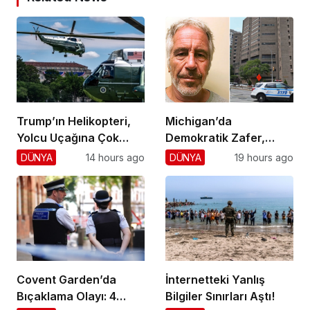
Trump’ın Helikopteri,
Michigan’da
Yolcu Uçağına Çok
Demokratik Zafer,
Yaklaştı!
Cumhuriyetçilere
DÜNYA
14 hours ago
DÜNYA
19 hours ago
Darbe!
Covent Garden’da
İnternetteki Yanlış
Bıçaklama Olayı: 4
Bilgiler Sınırları Aştı!