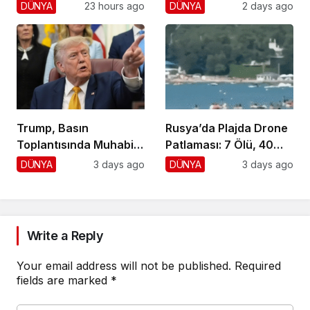
Yaralı, 1 Gözaltı
DÜNYA
23 hours ago
DÜNYA
2 days ago
Trump, Basın
Rusya’da Plajda Drone
Toplantısında Muhabiri
Patlaması: 7 Ölü, 40
Fena Yerden Aldı
Yaralı
DÜNYA
3 days ago
DÜNYA
3 days ago
Write a Reply
Your email address will not be published.
Required
fields are marked
*