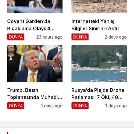
Covent Garden’da
İnternetteki Yanlış
Bıçaklama Olayı: 4
Bilgiler Sınırları Aştı!
Yaralı, 1 Gözaltı
DÜNYA
23 hours ago
DÜNYA
2 days ago
Trump, Basın
Rusya’da Plajda Drone
Toplantısında Muhabiri
Patlaması: 7 Ölü, 40
Fena Yerden Aldı
Yaralı
DÜNYA
3 days ago
DÜNYA
3 days ago