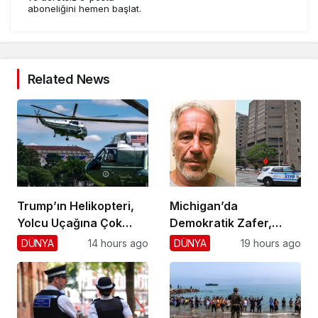
aboneliğini hemen başlat.
Related News
Trump’ın Helikopteri,
Michigan’da
Yolcu Uçağına Çok
Demokratik Zafer,
Yaklaştı!
Cumhuriyetçilere
DÜNYA
14 hours ago
DÜNYA
19 hours ago
Darbe!