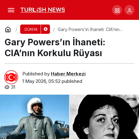
Yüksek Mahkeme Kararı: Seçimlerdeki Eşitlik
Tehditte
Comment
Share
Gary Powers’ın İhaneti: CIA’nın
DÜNYA
Korkulu Rüyası
Gary Powers’ın İhaneti:
CIA’nın Korkulu Rüyası
Published by
Haber Merkezi
1 May 2026, 05:52
published
31