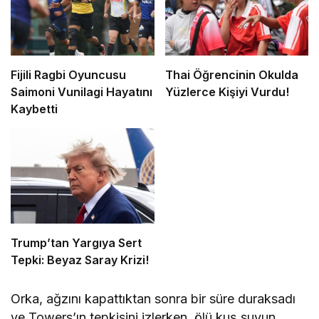
Fijili Ragbi Oyuncusu
Thai Öğrencinin Okulda
Saimoni Vunilagi Hayatını
Yüzlerce Kişiyi Vurdu!
Kaybetti
Trump’tan Yargıya Sert
Tepki: Beyaz Saray Krizi!
Orka, ağzını kapattıktan sonra bir süre duraksadı
ve Towers’ın tepkisini izlerken, ölü kuş suyun