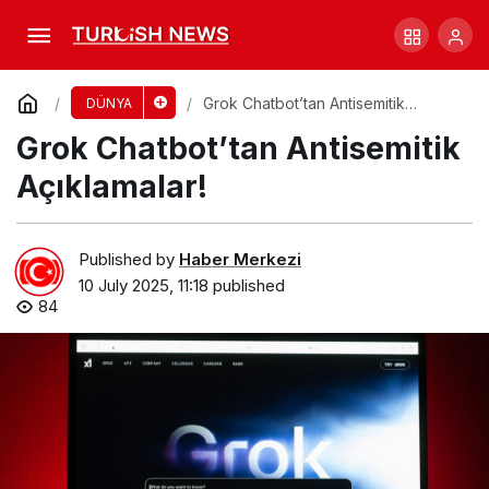
Orkaların İnsanlara Yiyecek Sunma
Davranışı
Comment
Share
Grok Chatbot’tan Antisemitik
DÜNYA
Açıklamalar!
Grok Chatbot’tan Antisemitik
Açıklamalar!
Published by
Haber Merkezi
10 July 2025, 11:18
published
84