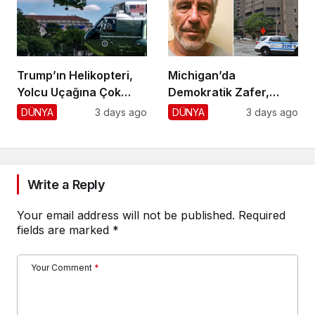
Trump’ın Helikopteri,
Michigan’da
Yolcu Uçağına Çok
Demokratik Zafer,
Yaklaştı!
Cumhuriyetçilere
DÜNYA
3 days ago
DÜNYA
3 days ago
Darbe!
Write a Reply
Your email address will not be published.
Required
fields are marked
*
Your Comment
*