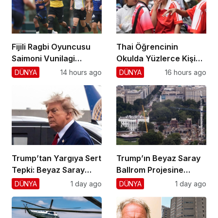
Fijili Ragbi Oyuncusu
Thai Öğrencinin
Saimoni Vunilagi
Okulda Yüzlerce Kişiyi
Hayatını Kaybetti
Vurdu!
DÜNYA
14 hours ago
DÜNYA
16 hours ago
Trump’tan Yargıya Sert
Trump’ın Beyaz Saray
Tepki: Beyaz Saray
Ballrom Projesine
Krizi!
Durdurma
DÜNYA
1 day ago
DÜNYA
1 day ago