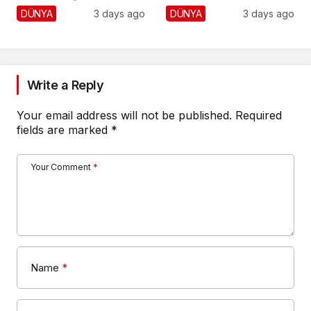
Yaklaştı!
Cumhuriyetçilere
DÜNYA
3 days ago
DÜNYA
3 days ago
Darbe!
Write a Reply
Your email address will not be published.
Required
fields are marked
*
Your Comment
*
Name
*