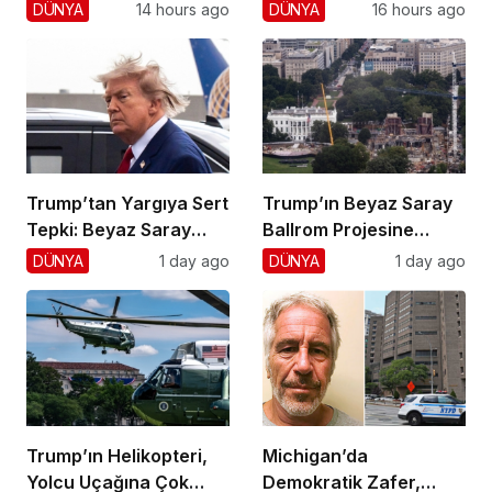
Hayatını Kaybetti
Vurdu!
DÜNYA
14 hours ago
DÜNYA
16 hours ago
Trump’tan Yargıya Sert
Trump’ın Beyaz Saray
Tepki: Beyaz Saray
Ballrom Projesine
Krizi!
Durdurma
DÜNYA
1 day ago
DÜNYA
1 day ago
Trump’ın Helikopteri,
Michigan’da
Yolcu Uçağına Çok
Demokratik Zafer,