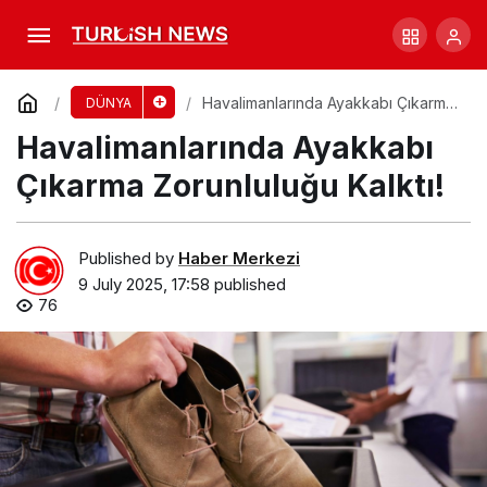
Brezilya’da Okulda Bıçaklı Saldırı: 1 Ölü, 2
Yaralı
Comment
Share
Havalimanlarında Ayakkabı Çıkarma
DÜNYA
Zorunluluğu Kalktı!
Havalimanlarında Ayakkabı
Çıkarma Zorunluluğu Kalktı!
Published by
Haber Merkezi
9 July 2025, 17:58
published
76