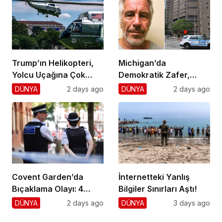
Trump’ın Helikopteri,
Michigan’da
Yolcu Uçağına Çok
Demokratik Zafer,
Yaklaştı!
Cumhuriyetçilere
DÜNYA
2 days ago
DÜNYA
2 days ago
Darbe!
Covent Garden’da
İnternetteki Yanlış
Bıçaklama Olayı: 4
Bilgiler Sınırları Aştı!
Yaralı, 1 Gözaltı
DÜNYA
2 days ago
DÜNYA
3 days ago