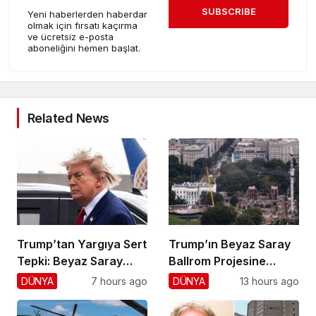
SUBSCRIBE
Yeni haberlerden haberdar
olmak için fırsatı kaçırma
ve ücretsiz e-posta
aboneliğini hemen başlat.
Related News
Trump’tan Yargıya Sert
Trump’ın Beyaz Saray
Tepki: Beyaz Saray
Ballrom Projesine
Krizi!
Durdurma
DÜNYA
7 hours ago
DÜNYA
13 hours ago