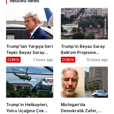
Related News
Trump’tan Yargıya Sert
Trump’ın Beyaz Saray
Tepki: Beyaz Saray
Ballrom Projesine
Krizi!
Durdurma
DÜNYA
7 hours ago
DÜNYA
13 hours ago
Trump’ın Helikopteri,
Michigan’da
Yolcu Uçağına Çok
Demokratik Zafer,