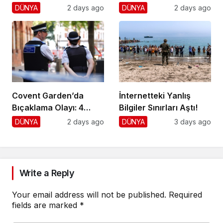
Yaklaştı!
Cumhuriyetçilere
DÜNYA
2 days ago
DÜNYA
2 days ago
Darbe!
Covent Garden’da
İnternetteki Yanlış
Bıçaklama Olayı: 4
Bilgiler Sınırları Aştı!
Yaralı, 1 Gözaltı
DÜNYA
2 days ago
DÜNYA
3 days ago
Write a Reply
Your email address will not be published.
Required
fields are marked
*