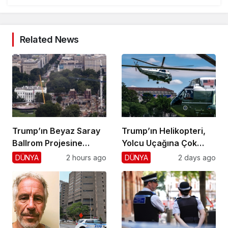
Related News
Trump’ın Beyaz Saray
Trump’ın Helikopteri,
Ballrom Projesine
Yolcu Uçağına Çok
Durdurma
Yaklaştı!
DÜNYA
2 hours ago
DÜNYA
2 days ago