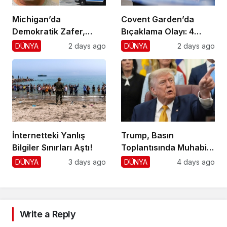
Michigan’da
Covent Garden’da
Demokratik Zafer,
Bıçaklama Olayı: 4
Cumhuriyetçilere
Yaralı, 1 Gözaltı
DÜNYA
2 days ago
DÜNYA
2 days ago
Darbe!
İnternetteki Yanlış
Trump, Basın
Bilgiler Sınırları Aştı!
Toplantısında Muhabiri
Fena Yerden Aldı
DÜNYA
3 days ago
DÜNYA
4 days ago
Write a Reply