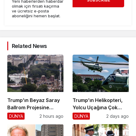
SUBSCRIBE
Yeni haberlerden haberdar
olmak için fırsatı kaçırma
ve ücretsiz e-posta
aboneliğini hemen başlat.
Related News
Trump’ın Beyaz Saray
Trump’ın Helikopteri,
Ballrom Projesine
Yolcu Uçağına Çok
Durdurma
Yaklaştı!
DÜNYA
2 hours ago
DÜNYA
2 days ago