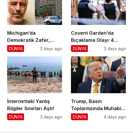
Michigan’da
Covent Garden’da
Demokratik Zafer,
Bıçaklama Olayı: 4
Cumhuriyetçilere
Yaralı, 1 Gözaltı
DÜNYA
2 days ago
DÜNYA
2 days ago
Darbe!
İnternetteki Yanlış
Trump, Basın
Bilgiler Sınırları Aştı!
Toplantısında Muhabiri
Fena Yerden Aldı
DÜNYA
3 days ago
DÜNYA
4 days ago