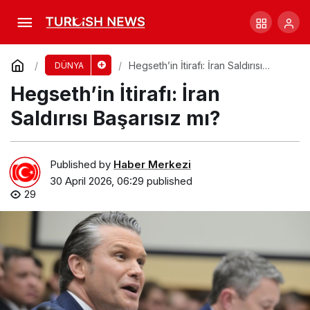
Başlık: “Trump’a Suikast Girişimi: Güvenlik
İhlali”
Comment
Share
Hegseth’in İtirafı: İran Saldırısı
DÜNYA
Başarısız mı?
Hegseth’in İtirafı: İran
Saldırısı Başarısız mı?
Published by
Haber Merkezi
30 April 2026, 06:29
published
29