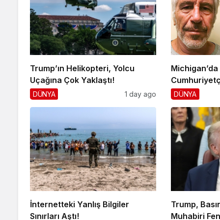
Trump’ın Helikopteri, Yolcu
Michigan’da
Uçağına Çok Yaklaştı!
Cumhuriyetç
DÜNYA
1 day ago
DÜNYA
İnternetteki Yanlış Bilgiler
Trump, Basın
Sınırları Aştı!
Muhabiri Fen