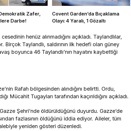
Demokratik Zafer,
Covent Garden’da Bıçaklama
lere Darbe!
Olayı: 4 Yaralı, 1 Gözaltı
 cesedinin henüz alınmadığını açıkladı. Taylandlılar,
 Birçok Taylandlı, saldırının ilk hedefi olan güney
Savaş boyunca 46 Taylandlı’nın hayatını kaybettiği
’nin Rafah bölgesinden alındığını belirtti. Ordu,
ldığı Mücahit Tugayları tarafından kaçırıldığını açıkladı.
nin Gazze Şehri’nde öldürüldüğünü duyurdu. Gazze’de
sından fazlasının öldüğünü iddia ediyor. Aileler, tüm
alebiyle yeniden gösteri düzenledi.