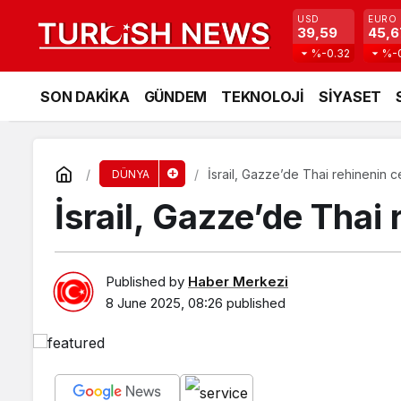
USD
EURO
39,59
45,6
%-0.32
%-
SON DAKİKA
GÜNDEM
TEKNOLOJİ
SİYASET
İsrail, Gazze’de Thai rehinenin c
DÜNYA
İsrail, Gazze’de Thai
Published by
Haber Merkezi
8 June 2025, 08:26
published