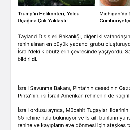
Trump’ın Helikopteri, Yolcu
Michigan’da 
Uçağına Çok Yaklaştı!
Cumhuriyetçi
Tayland Dışişleri Bakanlığı, diğer iki vatandaşın
rehin alınan en büyük yabancı grubu oluşturuyor.
İsrail’deki kibbutzlerin çevresinde yaşıyordu. 
bildirildi.
İsrail Savunma Bakanı, Pinta’nın cesedinin Gazze
Pinta’nın, iki İsrail-Amerikan rehinenin de kaçırı
İsrail ordusu ayrıca, Mücahit Tugayları lideri
55 rehine hala bulunuyor ve İsrail, bunların yarı
rehine ve kayıpların eve dönmesi için ateşkes t