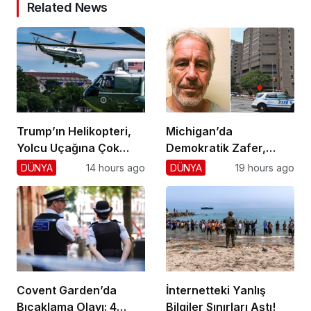
Related News
Trump’ın Helikopteri,
Michigan’da
Yolcu Uçağına Çok
Demokratik Zafer,
Yaklaştı!
Cumhuriyetçilere
DÜNYA
14 hours ago
DÜNYA
19 hours ago
Darbe!
Covent Garden’da
İnternetteki Yanlış
Bıçaklama Olayı: 4
Bilgiler Sınırları Aştı!