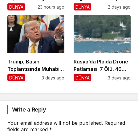
Yaralı, 1 Gözaltı
DÜNYA
23 hours ago
DÜNYA
2 days ago
Trump, Basın
Rusya’da Plajda Drone
Toplantısında Muhabiri
Patlaması: 7 Ölü, 40
Fena Yerden Aldı
Yaralı
DÜNYA
3 days ago
DÜNYA
3 days ago
Write a Reply
Your email address will not be published.
Required
fields are marked
*