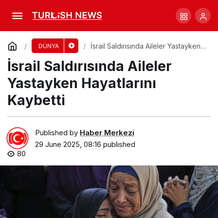
Gaza’da İsrail Saldırılarında 60 Ölü, Kriz
Derinleşiyor
Comment
Share
İsrail Saldırısında Aileler Yastayken
DÜNYA
Hayatlarını Kaybetti
İsrail Saldırısında Aileler
Yastayken Hayatlarını
Kaybetti
Published by
Haber Merkezi
29 June 2025, 08:16
published
80