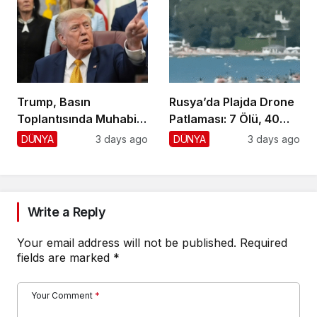
Trump, Basın
Rusya’da Plajda Drone
Toplantısında Muhabiri
Patlaması: 7 Ölü, 40
Fena Yerden Aldı
Yaralı
DÜNYA
3 days ago
DÜNYA
3 days ago
Write a Reply
Your email address will not be published.
Required
fields are marked
*
Your Comment
*