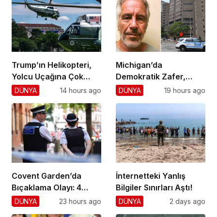
Trump’ın Helikopteri,
Michigan’da
Yolcu Uçağına Çok
Demokratik Zafer,
Yaklaştı!
Cumhuriyetçilere
DÜNYA
14 hours ago
DÜNYA
19 hours ago
Darbe!
Covent Garden’da
İnternetteki Yanlış
Bıçaklama Olayı: 4
Bilgiler Sınırları Aştı!
Yaralı, 1 Gözaltı
DÜNYA
23 hours ago
DÜNYA
2 days ago