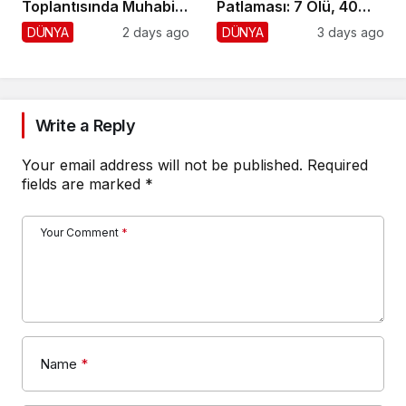
Toplantısında Muhabiri
Patlaması: 7 Ölü, 40
Fena Yerden Aldı
Yaralı
DÜNYA
2 days ago
DÜNYA
3 days ago
Write a Reply
Your email address will not be published.
Required
fields are marked
*
Your Comment
*
Name
*