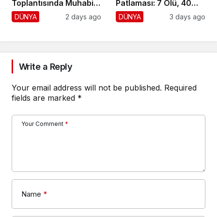
Toplantısında Muhabiri
Patlaması: 7 Ölü, 40
Fena Yerden Aldı
Yaralı
DÜNYA
2 days ago
DÜNYA
3 days ago
Write a Reply
Your email address will not be published.
Required
fields are marked
*
Your Comment
*
Name
*