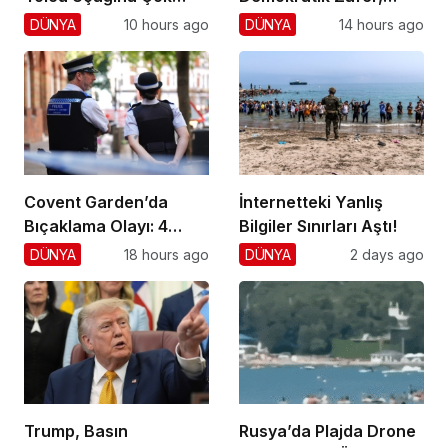
Yaklaştı!
Cumhuriyetçilere
DÜNYA
10 hours ago
DÜNYA
14 hours ago
Darbe!
Covent Garden’da
İnternetteki Yanlış
Bıçaklama Olayı: 4
Bilgiler Sınırları Aştı!
Yaralı, 1 Gözaltı
DÜNYA
18 hours ago
DÜNYA
2 days ago
Trump, Basın
Rusya’da Plajda Drone