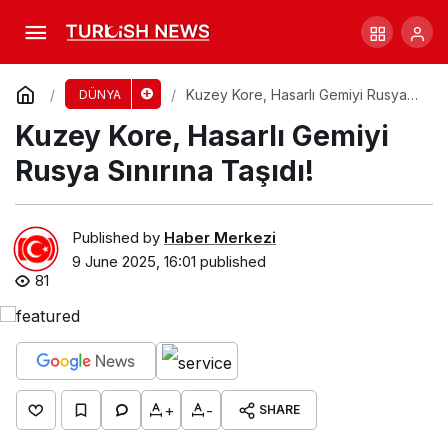
Protestolar sırasında muhabire lastik
mermiyle saldırı
Comment
Share
Kuzey Kore, Hasarlı Gemiyi Rusya
DÜNYA
Sınırına Taşıdı!
Kuzey Kore, Hasarlı Gemiyi
Rusya Sınırına Taşıdı!
Published by
Haber Merkezi
9 June 2025, 16:01
published
81
+
-
SHARE