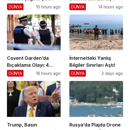
Yaklaştı!
Cumhuriyetçilere
DÜNYA
10 hours ago
DÜNYA
14 hours ago
Darbe!
Covent Garden’da
İnternetteki Yanlış
Bıçaklama Olayı: 4
Bilgiler Sınırları Aştı!
Yaralı, 1 Gözaltı
DÜNYA
18 hours ago
DÜNYA
2 days ago
Trump, Basın
Rusya’da Plajda Drone