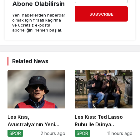
Abone Olabilirsin
SUBSCRIBE
Yeni haberlerden haberdar
olmak için fırsatı kaçırma
ve ücretsiz e-posta
aboneliğini hemen başlat.
Related News
Les Kiss,
Les Kiss: Ted Lasso
Avustralya’nın Yeni
Ruhu ile Dünya
Koçu Olarak Debüt
Kupası’na
SPOR
2 hours ago
SPOR
11 hours ago
Ediyor