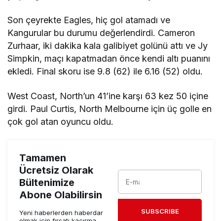
Son çeyrekte Eagles, hiç gol atamadı ve
Kangurular bu durumu değerlendirdi. Cameron
Zurhaar, iki dakika kala galibiyet golünü attı ve Jy
Simpkin, maçı kapatmadan önce kendi altı puanını
ekledi. Final skoru ise 9.8 (62) ile 6.16 (52) oldu.
West Coast, North’un 41’ine karşı 63 kez 50 içine
girdi. Paul Curtis, North Melbourne için üç golle en
çok gol atan oyuncu oldu.
Tamamen
Ücretsiz Olarak
Bültenimize
Abone Olabilirsin
SUBSCRIBE
Yeni haberlerden haberdar
olmak için fırsatı kaçırma