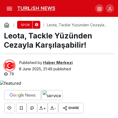
Dewar’ın Yüksek Teması, Maçın Dönüm
Noktası!
Comment
Share
Leota, Tackle Yüzünden Cezayla
SPOR
Karşılaşabilir!
Leota, Tackle Yüzünden
Cezayla Karşılaşabilir!
Published by
Haber Merkezi
8 June 2025, 21:49
published
79
+
-
SHARE