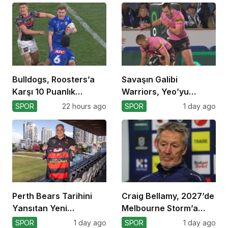
Bulldogs, Roosters’a
Savaşın Galibi
Karşı 10 Puanlık
Warriors, Yeo’yu
Avantajı Yitirdi
Kaybetti!
SPOR
22 hours ago
SPOR
1 day ago
Perth Bears Tarihini
Craig Bellamy, 2027’de
Yansıtan Yeni
Melbourne Storm’a
Formasını Tanıttı
Dönüyor!
SPOR
1 day ago
SPOR
1 day ago