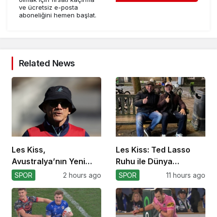
ve ücretsiz e-posta
aboneliğini hemen başlat.
Related News
Les Kiss,
Les Kiss: Ted Lasso
Avustralya’nın Yeni
Ruhu ile Dünya
Koçu Olarak Debüt
Kupası’na
SPOR
2 hours ago
SPOR
11 hours ago
Ediyor