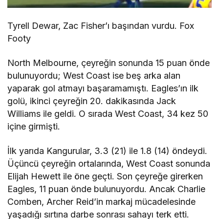
Tyrell Dewar, Zac Fisher’ı başından vurdu. Fox
Footy
North Melbourne, çeyreğin sonunda 15 puan önde
bulunuyordu; West Coast ise beş arka alan
yaparak gol atmayı başaramamıştı. Eagles’ın ilk
golü, ikinci çeyreğin 20. dakikasında Jack
Williams ile geldi. O sırada West Coast, 34 kez 50
içine girmişti.
İlk yarıda Kangurular, 3.3 (21) ile 1.8 (14) öndeydi.
Üçüncü çeyreğin ortalarında, West Coast sonunda
Elijah Hewett ile öne geçti. Son çeyreğe girerken
Eagles, 11 puan önde bulunuyordu. Ancak Charlie
Comben, Archer Reid’in markaj mücadelesinde
yaşadığı sırtına darbe sonrası sahayı terk etti.