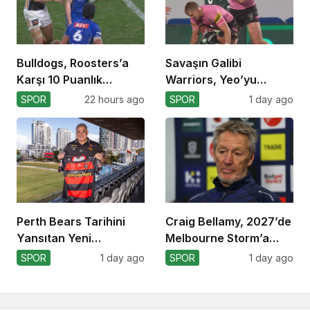
Bulldogs, Roosters’a
Savaşın Galibi
Karşı 10 Puanlık
Warriors, Yeo’yu
Avantajı Yitirdi
Kaybetti!
SPOR
22 hours ago
SPOR
1 day ago
Perth Bears Tarihini
Craig Bellamy, 2027’de
Yansıtan Yeni
Melbourne Storm’a
Formasını Tanıttı
Dönüyor!
SPOR
1 day ago
SPOR
1 day ago