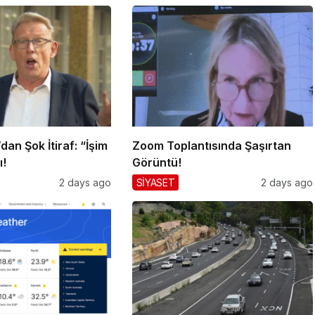
an Şok İtiraf: “İşim
Zoom Toplantısında Şaşırtan
ı!
Görüntü!
2 days ago
SİYASET
2 days ago