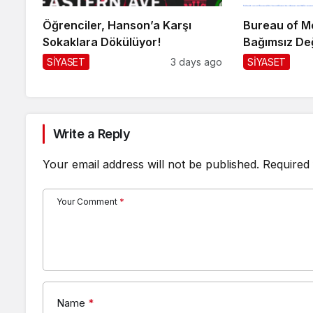
Öğrenciler, Hanson’a Karşı
Bureau of Me
Sokaklara Dökülüyor!
Bağımsız De
SİYASET
3 days ago
SİYASET
Write a Reply
Your email address will not be published.
Required 
Your Comment
*
Name
*