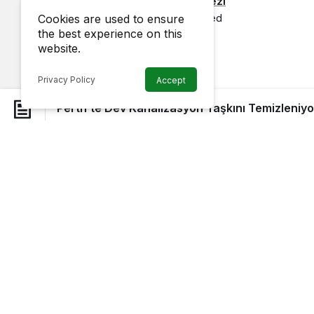
Published by
Haber Merkezi
11 June 2025, 01:05
published
Cookies are used to ensure
the best experience on this
website.
Privacy Policy
Accept
Perth’te Dev Kanalizasyon Taşkını Temizleniyo
Perth’in güneyindeki birden fazla banliyöde meydana
çalışmaları başlamış durumda.
Spearwood’daki ilk borunun patlamasının üzerin
kötü bir durumla karşı karşıya.
Gazetecilere açıklamalarda bulunan yerel bir sa
Browse Posts