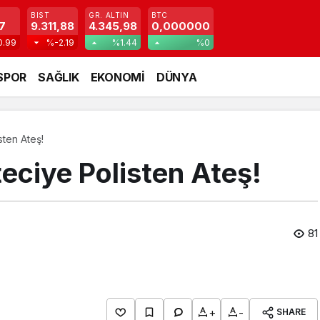
BIST
GR. ALTIN
BTC
7
9.311,88
4.345,98
0,000000
0.99
%-2.19
%1.44
%0
SPOR
SAĞLIK
EKONOMİ
DÜNYA
sten Ateş!
eciye Polisten Ateş!
81
+
-
SHARE