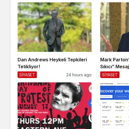
Dan Andrews Heykeli Tepkileri
Mark Parton’d
Tetikliyor!
Sıkıcı” Mesaj
SİYASET
24 hours ago
SİYASET