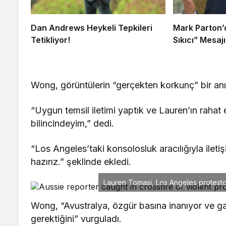
Dan Andrews Heykeli Tepkileri
Mark Parton’d
Tetikliyor!
Sıkıcı” Mesajı
Wong, görüntülerin “gerçekten korkunç” bir anı 
“Uygun temsil iletimi yaptık ve Lauren’ın rahat 
bilincindeyim,” dedi.
“Los Angeles’taki konsolosluk aracılığıyla ile
hazırız.” şeklinde ekledi.
Lauren Tomasi, Los Angeles protestola
Wong, “Avustralya, özgür basına inanıyor ve gaze
gerektiğini” vurguladı.