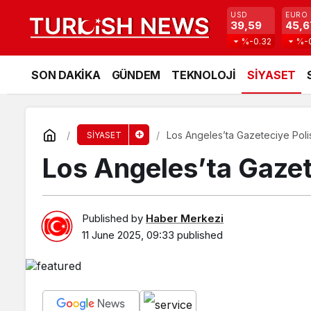
USD
EURO
39,59
45,6
%-0.32
%-
SON DAKİKA
GÜNDEM
TEKNOLOJİ
SİYASET
Los Angeles’ta Gazeteciye Poli
SİYASET
Los Angeles’ta Gazet
Published by
Haber Merkezi
11 June 2025, 09:33
published