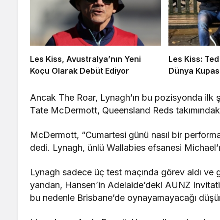
Les Kiss, Avustralya’nın Yeni
Les Kiss: Ted
Koçu Olarak Debüt Ediyor
Dünya Kupas
Ancak The Roar, Lynagh’ın bu pozisyonda ilk ş
Tate McDermott, Queensland Reds takımındaki 
McDermott, “Cumartesi günü nasıl bir performa
dedi. Lynagh, ünlü Wallabies efsanesi Michael’ı
Lynagh sadece üç test maçında görev aldı ve 
yandan, Hansen’in Adelaide’deki AUNZ Invitati
bu nedenle Brisbane’de oynayamayacağı düşü