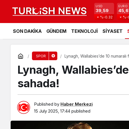
USD
EURO
39,59
45,6
%-0.32
%-
SON DAKİKA
GÜNDEM
TEKNOLOJİ
SİYASET
Lynagh, Wallabies’de 10 numaralı 
SPOR
Lynagh, Wallabies’de 
sahada!
Published by
Haber Merkezi
15 July 2025, 17:44
published