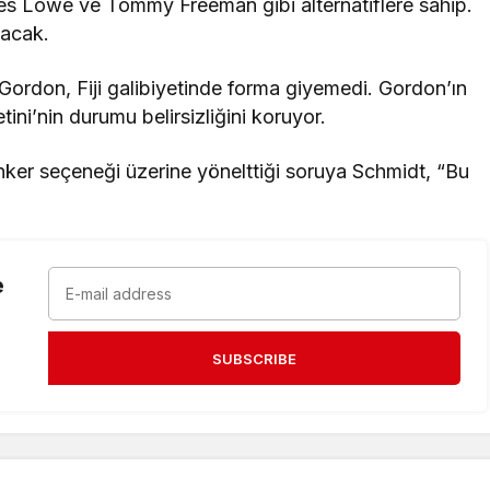
es Lowe ve Tommy Freeman gibi alternatiflere sahip.
nacak.
 Gordon, Fiji galibiyetinde forma giyemedi. Gordon’ın
etini’nin durumu belirsizliğini koruyor.
anker seçeneği üzerine yönelttiği soruya Schmidt, “Bu
e
SUBSCRIBE