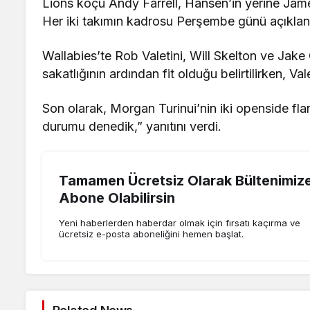
Lions koçu Andy Farrell, Hansen’in yerine Jam
Her iki takımın kadrosu Perşembe günü açıkla
Wallabies’te Rob Valetini, Will Skelton ve Jake
sakatlığının ardından fit olduğu belirtilirken, Val
Son olarak, Morgan Turinui’nin iki openside fl
durumu denedik,” yanıtını verdi.
Tamamen Ücretsiz Olarak Bültenimiz
Abone Olabilirsin
Yeni haberlerden haberdar olmak için fırsatı kaçırma ve
ücretsiz e-posta aboneliğini hemen başlat.