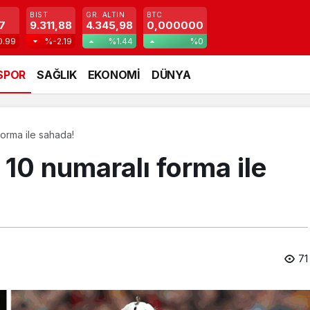
BIST
GR. ALTIN
BTC
7
9.311,88
4.345,98
0,000000
0.99
%-2.19
%1.44
%0
SPOR
SAĞLIK
EKONOMİ
DÜNYA
forma ile sahada!
10 numaralı forma ile
71