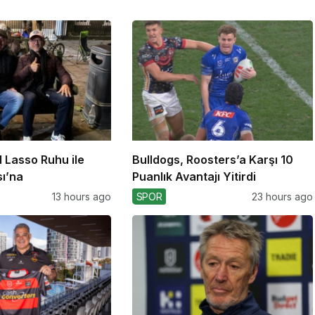
d Lasso Ruhu ile
Bulldogs, Roosters’a Karşı 10
ı’na
Puanlık Avantajı Yitirdi
13 hours ago
SPOR
23 hours ago