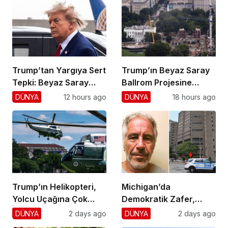
Trump’tan Yargıya Sert
Trump’ın Beyaz Saray
Tepki: Beyaz Saray
Ballrom Projesine
Krizi!
Durdurma
DÜNYA
12 hours ago
DÜNYA
18 hours ago
Trump’ın Helikopteri,
Michigan’da
Yolcu Uçağına Çok
Demokratik Zafer,
Yaklaştı!
Cumhuriyetçilere
DÜNYA
2 days ago
DÜNYA
2 days ago
Darbe!