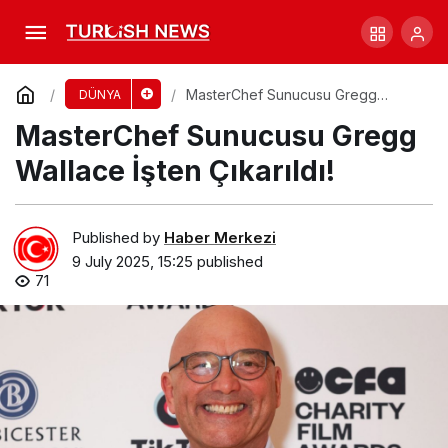
Moa Kuşu Tükenişten Dönüyor: Peter
Jackson Projede!
Comment
Share
MasterChef Sunucusu Gregg
DÜNYA
Wallace İşten Çıkarıldı!
MasterChef Sunucusu Gregg
Wallace İşten Çıkarıldı!
Published by
Haber Merkezi
9 July 2025, 15:25
published
71