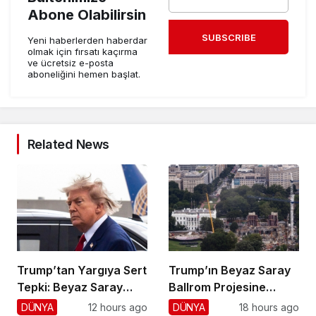
Abone Olabilirsin
SUBSCRIBE
Yeni haberlerden haberdar
olmak için fırsatı kaçırma
ve ücretsiz e-posta
aboneliğini hemen başlat.
Related News
Trump’tan Yargıya Sert
Trump’ın Beyaz Saray
Tepki: Beyaz Saray
Ballrom Projesine
Krizi!
Durdurma
DÜNYA
12 hours ago
DÜNYA
18 hours ago