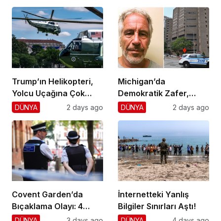
Trump’ın Helikopteri,
Michigan’da
Yolcu Uçağına Çok
Demokratik Zafer,
Yaklaştı!
Cumhuriyetçilere
DÜNYA
2 days ago
DÜNYA
2 days ago
Darbe!
Covent Garden’da
İnternetteki Yanlış
Bıçaklama Olayı: 4
Bilgiler Sınırları Aştı!
Yaralı, 1 Gözaltı
DÜNYA
3 days ago
DÜNYA
4 days ago