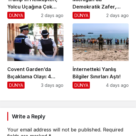
Yolcu Uçağına Çok
Demokratik Zafer,
Yaklaştı!
Cumhuriyetçilere
DÜNYA
2 days ago
DÜNYA
2 days ago
Darbe!
Covent Garden’da
İnternetteki Yanlış
Bıçaklama Olayı: 4
Bilgiler Sınırları Aştı!
Yaralı, 1 Gözaltı
DÜNYA
3 days ago
DÜNYA
4 days ago
Write a Reply
Your email address will not be published.
Required
fields are marked
*