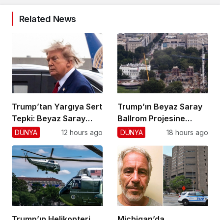
Related News
Trump’tan Yargıya Sert
Trump’ın Beyaz Saray
Tepki: Beyaz Saray
Ballrom Projesine
Krizi!
Durdurma
DÜNYA
12 hours ago
DÜNYA
18 hours ago
Trump’ın Helikopteri,
Michigan’da