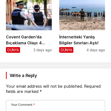
Covent Garden’da
İnternetteki Yanlış
Bıçaklama Olayı: 4
Bilgiler Sınırları Aştı!
Yaralı, 1 Gözaltı
DÜNYA
3 days ago
DÜNYA
4 days ago
Write a Reply
Your email address will not be published.
Required
fields are marked
*
Your Comment
*