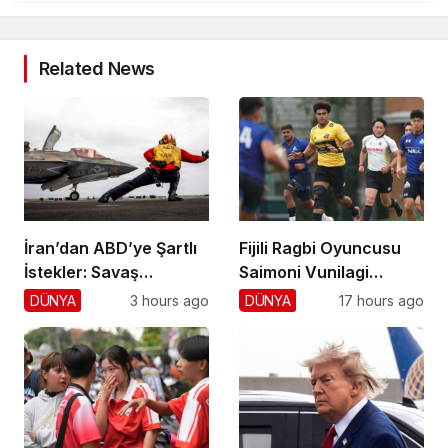
Related News
İran’dan ABD’ye Şartlı
Fijili Ragbi Oyuncusu
İstekler: Savaş
Saimoni Vunilagi
Sonlansın!
Hayatını Kaybetti
DÜNYA
3 hours ago
DÜNYA
17 hours ago