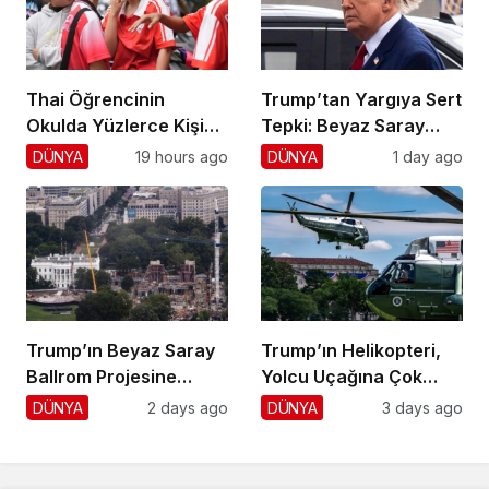
Thai Öğrencinin
Trump’tan Yargıya Sert
Okulda Yüzlerce Kişiyi
Tepki: Beyaz Saray
Vurdu!
Krizi!
DÜNYA
19 hours ago
DÜNYA
1 day ago
Trump’ın Beyaz Saray
Trump’ın Helikopteri,
Ballrom Projesine
Yolcu Uçağına Çok
Durdurma
Yaklaştı!
DÜNYA
2 days ago
DÜNYA
3 days ago