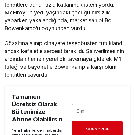
tehditlere daha fazla katlanmak istemiyordu.
McElroy’un yedi yaşındaki çocuğu hırsızlık
yaparken yakalandığında, market sahibi Bo
Bowenkamp’u boynundan vurdu.
Gözaltına alınıp cinayete teşebbüsten tutuklandı,
ancak kefaletle serbest bırakıldı. Salıverilmesinin
ardından hemen yerel bir tavernaya giderek M1
tüfeği ve bayonetle Bowenkamp’a karşı ölüm
tehditleri savurdu.
Tamamen
Ücretsiz Olarak
Bültenimize
Abone Olabilirsin
SUBSCRIBE
Yeni haberlerden haberdar
olmak için fırsatı kaçırma