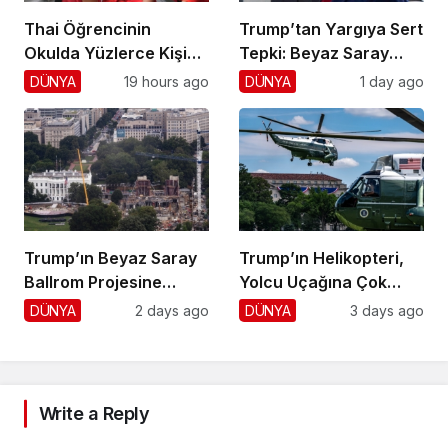
Thai Öğrencinin
Trump’tan Yargıya Sert
Okulda Yüzlerce Kişiyi
Tepki: Beyaz Saray
Vurdu!
Krizi!
DÜNYA
19 hours ago
DÜNYA
1 day ago
Trump’ın Beyaz Saray
Trump’ın Helikopteri,
Ballrom Projesine
Yolcu Uçağına Çok
Durdurma
Yaklaştı!
DÜNYA
2 days ago
DÜNYA
3 days ago
Write a Reply