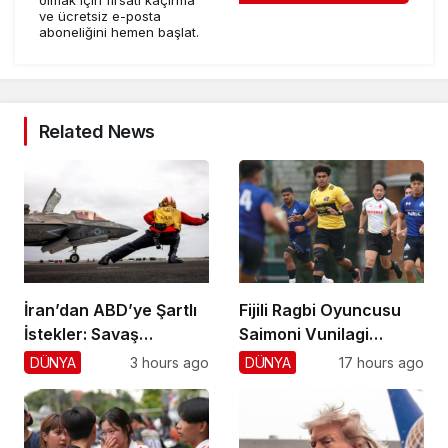
ve ücretsiz e-posta
aboneliğini hemen başlat.
Related News
İran’dan ABD’ye Şartlı
Fijili Ragbi Oyuncusu
İstekler: Savaş
Saimoni Vunilagi
Sonlansın!
Hayatını Kaybetti
DÜNYA
3 hours ago
DÜNYA
17 hours ago