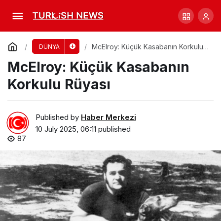
Trump’tan Ticaret Anlaşmalarında Yeni Süre
Uzatımı
Comment
Share
McElroy: Küçük Kasabanın Korkulu
DÜNYA
Rüyası
McElroy: Küçük Kasabanın
Korkulu Rüyası
Published by
Haber Merkezi
10 July 2025, 06:11
published
87