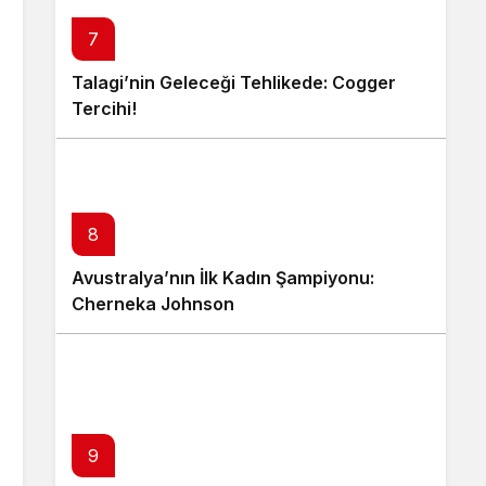
7
Talagi’nin Geleceği Tehlikede: Cogger
Tercihi!
8
Avustralya’nın İlk Kadın Şampiyonu:
Cherneka Johnson
9