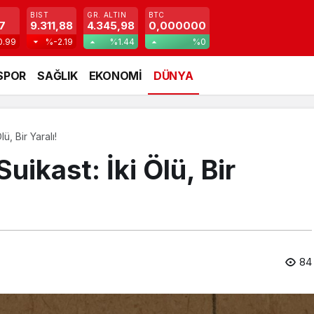
BIST
GR. ALTIN
BTC
7
9.311,88
4.345,98
0,000000
0.99
%-2.19
%1.44
%0
SPOR
SAĞLIK
EKONOMİ
DÜNYA
ü, Bir Yaralı!
uikast: İki Ölü, Bir
84