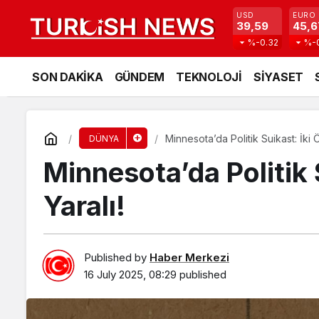
USD
EURO
39,59
45,6
%-0.32
%-
SON DAKİKA
GÜNDEM
TEKNOLOJİ
SİYASET
Minnesota’da Politik Suikast: İki Öl
DÜNYA
Minnesota’da Politik S
Yaralı!
Published by
Haber Merkezi
16 July 2025, 08:29
published