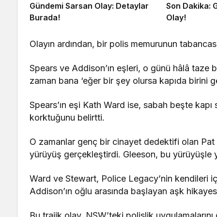
Gündemi Sarsan Olay: Detaylar
Son Dakika: 
Burada!
Olay!
Olayın ardından, bir polis memurunun tabancası
Spears ve Addison’ın eşleri, o günü hâlâ taze bi
zaman bana ‘eğer bir şey olursa kapıda birini g
Spears’ın eşi Kath Ward ise, sabah beşte kapı
korktuğunu belirtti.
O zamanlar genç bir cinayet dedektifi olan Pat 
yürüyüş gerçekleştirdi. Gleeson, bu yürüyüşle 
Ward ve Stewart, Police Legacy’nin kendileri için
Addison’ın oğlu arasında başlayan aşk hikayesi, 
Bu trajik olay, NSW’teki polislik uygulamalarını