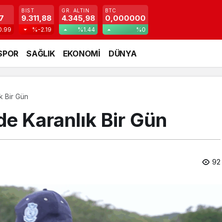
BIST
GR. ALTIN
BTC
7
9.311,88
4.345,98
0,000000
0.99
%-2.19
%1.44
%0
SPOR
SAĞLIK
EKONOMİ
DÜNYA
k Bir Gün
de Karanlık Bir Gün
92