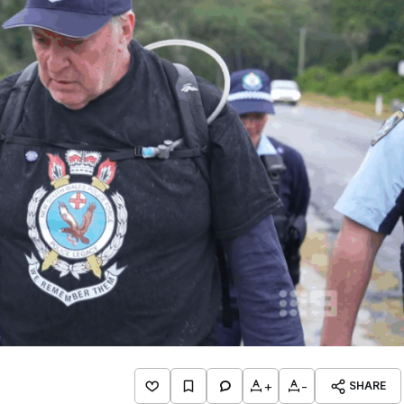
+
-
SHARE