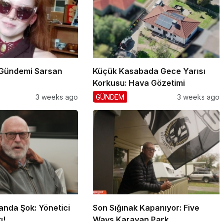
 Gündemi Sarsan
Küçük Kasabada Gece Yarısı
Korkusu: Hava Gözetimi
3 weeks ago
GÜNDEM
3 weeks ago
anda Şok: Yönetici
Son Sığınak Kapanıyor: Five
ı!
Ways Karavan Park