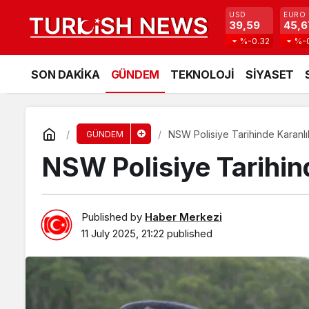
USD
EURO
39,59
45,6
%-0.32
%-
SON DAKİKA
GÜNDEM
TEKNOLOJİ
SİYASET
NSW Polisiye Tarihinde Karanlı
GÜNDEM
NSW Polisiye Tarihin
Published by
Haber Merkezi
11 July 2025, 21:22
published