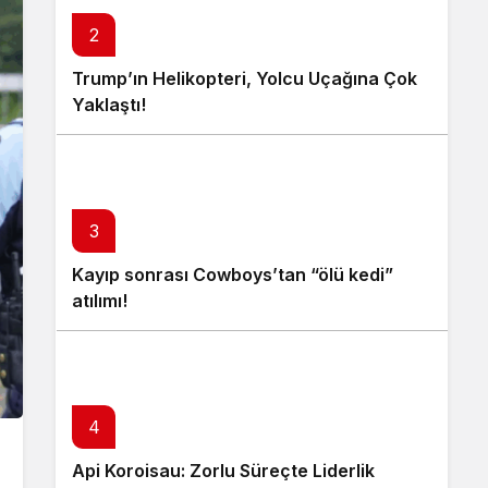
2
Trump’ın Helikopteri, Yolcu Uçağına Çok
Yaklaştı!
3
Kayıp sonrası Cowboys’tan “ölü kedi”
atılımı!
4
Api Koroisau: Zorlu Süreçte Liderlik