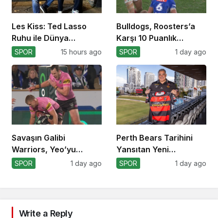
Les Kiss: Ted Lasso
Bulldogs, Roosters’a
Ruhu ile Dünya
Karşı 10 Puanlık
Kupası’na
Avantajı Yitirdi
SPOR
15 hours ago
SPOR
1 day ago
Savaşın Galibi
Perth Bears Tarihini
Warriors, Yeo’yu
Yansıtan Yeni
Kaybetti!
Formasını Tanıttı
SPOR
1 day ago
SPOR
1 day ago
Write a Reply