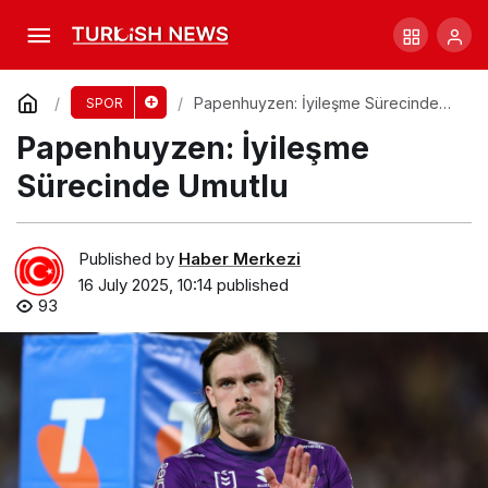
Boland’ın Hat-trick’i ve Ashes Seçim
Belirsizliği
Comment
Share
Papenhuyzen: İyileşme Sürecinde
SPOR
Umutlu
Papenhuyzen: İyileşme
Sürecinde Umutlu
Published by
Haber Merkezi
16 July 2025, 10:14
published
93