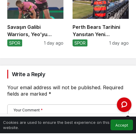
Savaşın Galibi
Perth Bears Tarihini
Warriors, Yeo’yu
Yansıtan Yeni
Kaybetti!
Formasını Tanıttı
SPOR
1 day ago
SPOR
1 day ago
Write a Reply
Your email address will not be published.
Required
fields are marked
*
Your Comment
*
0
Cookies are used to ensure the best experience on this
Accept
Home
Feed
My Account
Notifications
website.