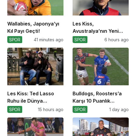
Wallabies, Japonya’yı
Les Kiss,
Kıl Payı Geçti!
Avustralya’nın Yeni
Koçu Olarak Debüt
SPOR
41 minutes ago
SPOR
6 hours ago
Ediyor
Les Kiss: Ted Lasso
Bulldogs, Roosters’a
Ruhu ile Dünya
Karşı 10 Puanlık
Kupası’na
Avantajı Yitirdi
SPOR
15 hours ago
SPOR
1 day ago