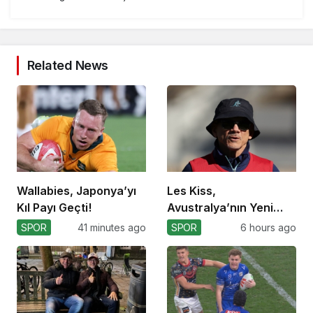
Related News
Wallabies, Japonya’yı
Les Kiss,
Kıl Payı Geçti!
Avustralya’nın Yeni
Koçu Olarak Debüt
SPOR
41 minutes ago
SPOR
6 hours ago
Ediyor