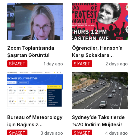
Zoom Toplantısında
Öğrenciler, Hanson’a
Şaşırtan Görüntü!
Karşı Sokaklara
Dökülüyor!
SİYASET
1 day ago
SİYASET
2 days ago
Bureau of Meteorology
Sydney’de Taksitlerde
için Bağımsız
%20 İndirim Müjdesi!
Değerlendirme!
SİYASET
3 days ago
SİYASET
4 days ago