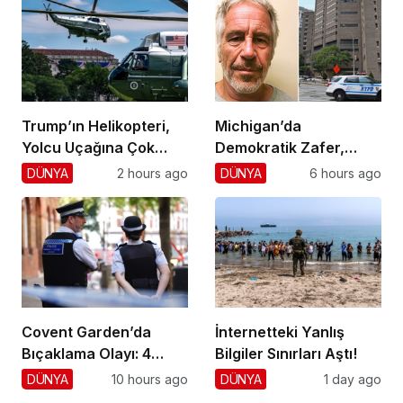
Trump’ın Helikopteri,
Michigan’da
Yolcu Uçağına Çok
Demokratik Zafer,
Yaklaştı!
Cumhuriyetçilere
DÜNYA
2 hours ago
DÜNYA
6 hours ago
Darbe!
Covent Garden’da
İnternetteki Yanlış
Bıçaklama Olayı: 4
Bilgiler Sınırları Aştı!
Yaralı, 1 Gözaltı
DÜNYA
10 hours ago
DÜNYA
1 day ago