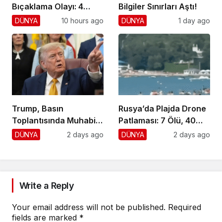
Bıçaklama Olayı: 4
Bilgiler Sınırları Aştı!
Yaralı, 1 Gözaltı
DÜNYA
10 hours ago
DÜNYA
1 day ago
Trump, Basın
Rusya’da Plajda Drone
Toplantısında Muhabiri
Patlaması: 7 Ölü, 40
Fena Yerden Aldı
Yaralı
DÜNYA
2 days ago
DÜNYA
2 days ago
Write a Reply
Your email address will not be published.
Required
fields are marked
*