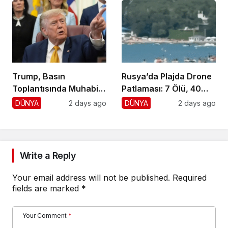
Trump, Basın
Rusya’da Plajda Drone
Toplantısında Muhabiri
Patlaması: 7 Ölü, 40
Fena Yerden Aldı
Yaralı
DÜNYA
2 days ago
DÜNYA
2 days ago
Write a Reply
Your email address will not be published.
Required
fields are marked
*
Your Comment
*