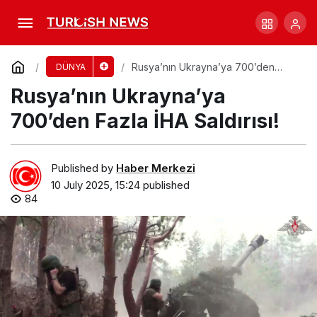
Trump’ın Liberyalı Liderle İngilizce Diyaloğu
Tartışma Yarattı
Comment
Share
Rusya’nın Ukrayna’ya 700’den
DÜNYA
Fazla İHA Saldırısı!
Rusya’nın Ukrayna’ya
700’den Fazla İHA Saldırısı!
Published by
Haber Merkezi
10 July 2025, 15:24
published
84