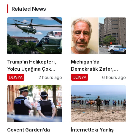
Related News
Trump’ın Helikopteri,
Michigan’da
Yolcu Uçağına Çok
Demokratik Zafer,
Yaklaştı!
Cumhuriyetçilere
DÜNYA
2 hours ago
DÜNYA
6 hours ago
Darbe!
Covent Garden’da
İnternetteki Yanlış