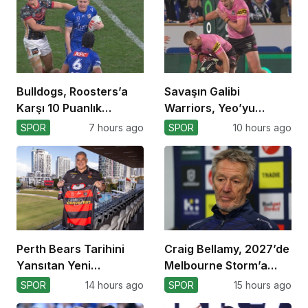
Bulldogs, Roosters’a
Savaşın Galibi
Karşı 10 Puanlık
Warriors, Yeo’yu
Avantajı Yitirdi
Kaybetti!
SPOR
7 hours ago
SPOR
10 hours ago
Perth Bears Tarihini
Craig Bellamy, 2027’de
Yansıtan Yeni
Melbourne Storm’a
Formasını Tanıttı
Dönüyor!
SPOR
14 hours ago
SPOR
15 hours ago