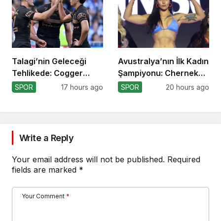
Talagi’nin Geleceği
Avustralya’nın İlk Kadın
Tehlikede: Cogger
Şampiyonu: Cherneka
Tercihi!
Johnson
SPOR
17 hours ago
SPOR
20 hours ago
Write a Reply
Your email address will not be published.
Required
fields are marked
*
Your Comment
*