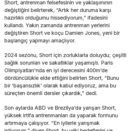
Short, antrenman felsefesinin ve yaklaşımının
değiştiğini belirterek, “Artık her duruma karşı
hazırlıklı olduğumu hissediyorum,” ifadesini
kullandı. Yakın zamanda antrenman yerlerini
değiştiren Short ve koçu Damien Jones, yeni bir
başlangıç yapmayı amaçlıyor.
2024 sezonu, Short için zorluklarla doluydu; çeşitli
sağlık sorunları ve sakatlıklar yaşamıştı. Paris
Olimpiyatları’nda en iyi derecesini 400m’de
dördüncülükle elde ettiğini belirten Short, “Bunu
bir ‘başarısızlık’ olarak kabul ediyoruz, ama bu
süreçten önemli dersler çıkardık,” dedi.
Son aylarda ABD ve Brezilya’da yarışan Short,
yüksek irtifa antrenmanları da yaparak formunu
artırmaya çalışıyor. “En iyilerle yarışmak
istiyorum,” diyen Short, bu yılki hedeflerini ve