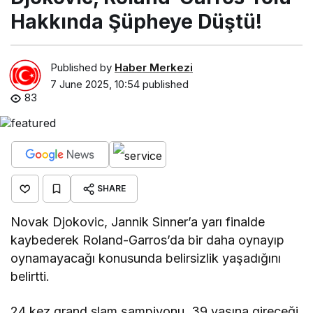
Hakkında Şüpheye Düştü!
Published by
Haber Merkezi
7 June 2025, 10:54
published
83
SHARE
Novak Djokovic, Jannik Sinner’a yarı finalde
kaybederek Roland-Garros’da bir daha oynayıp
oynamayacağı konusunda belirsizlik yaşadığını
belirtti.
24 kez grand slam şampiyonu, 39 yaşına gireceği