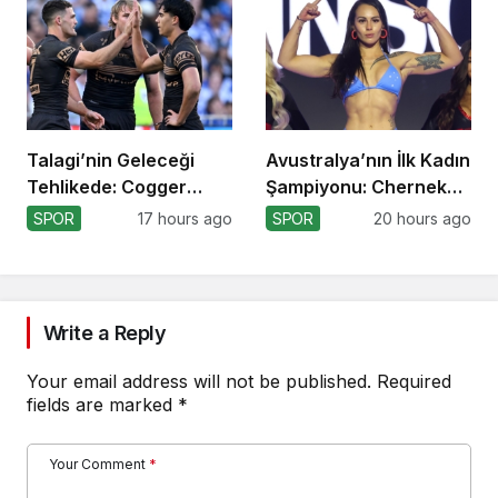
Talagi’nin Geleceği
Avustralya’nın İlk Kadın
Tehlikede: Cogger
Şampiyonu: Cherneka
Tercihi!
Johnson
SPOR
17 hours ago
SPOR
20 hours ago
Write a Reply
Your email address will not be published.
Required
fields are marked
*
Your Comment
*