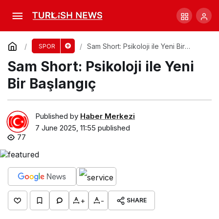
Djokovic, Roland-Garros Yolu Hakkında
Şüpheye Düştü!
Comment
Share
Sam Short: Psikoloji ile Yeni Bir
SPOR
Başlangıç
Sam Short: Psikoloji ile Yeni
Bir Başlangıç
Published by
Haber Merkezi
7 June 2025, 11:55
published
77
+
-
SHARE