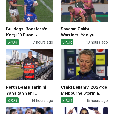
Bulldogs, Roosters’a
Savaşın Galibi
Karşı 10 Puanlık
Warriors, Yeo’yu
Avantajı Yitirdi
Kaybetti!
SPOR
7 hours ago
SPOR
10 hours ago
Perth Bears Tarihini
Craig Bellamy, 2027’de
Yansıtan Yeni
Melbourne Storm’a
Formasını Tanıttı
Dönüyor!
SPOR
14 hours ago
SPOR
15 hours ago