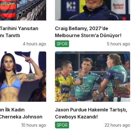
Tarihini Yansıtan
Craig Bellamy, 2027’de
ı Tanıttı
Melbourne Storm’a Dönüyor!
4 hours ago
SPOR
5 hours ago
n İlk Kadın
Jaxon Purdue Hakemle Tartıştı,
 Cherneka Johnson
Cowboys Kazandı!
10 hours ago
SPOR
22 hours ago