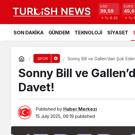
USD
EURO
39,59
45,6
%-0.32
%-
SON DAKİKA
GÜNDEM
TEKNOLOJİ
SİYASET
Sonny Bill ve Gallen’dan Şok Ede
SPOR
Sonny Bill ve Gallen
Davet!
Published by
Haber Merkezi
15 July 2025, 06:19
published