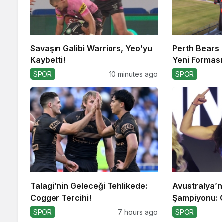
Savaşın Galibi Warriors, Yeo’yu
Perth Bears 
Kaybetti!
Yeni Formasın
SPOR
10 minutes ago
SPOR
Talagi’nin Geleceği Tehlikede:
Avustralya’nı
Cogger Tercihi!
Şampiyonu:
SPOR
7 hours ago
SPOR