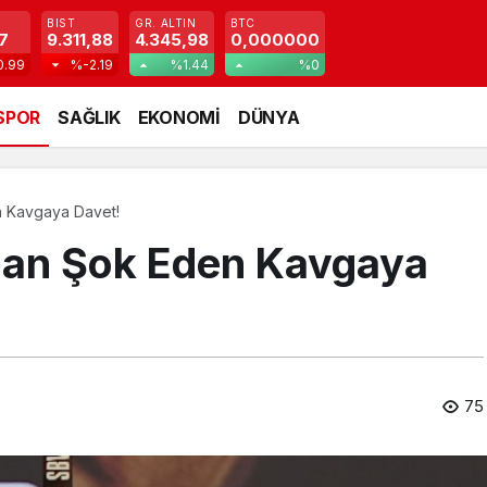
BIST
GR. ALTIN
BTC
7
9.311,88
4.345,98
0,000000
0.99
%-2.19
%1.44
%0
SPOR
SAĞLIK
EKONOMİ
DÜNYA
n Kavgaya Davet!
’dan Şok Eden Kavgaya
75