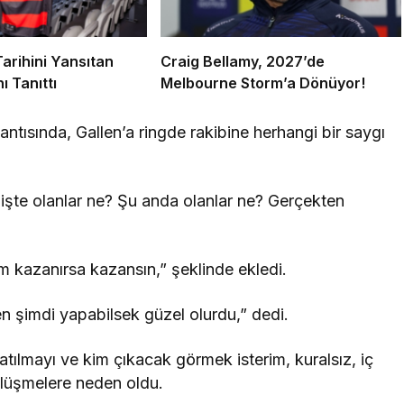
arihini Yansıtan
Craig Bellamy, 2027’de
ı Tanıttı
Melbourne Storm’a Dönüyor!
tısında, Gallen’a ringde rakibine herhangi bir saygı
çmişte olanlar ne? Şu anda olanlar ne? Gerçekten
im kazanırsa kazansın,” şeklinde ekledi.
n şimdi yapabilsek güzel olurdu,” dedi.
patılmayı ve kim çıkacak görmek isterim, kuralsız, iç
ülüşmelere neden oldu.