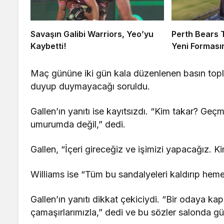
Savaşın Galibi Warriors, Yeo’yu
Perth Bears T
Kaybetti!
Yeni Formasın
Maç gününe iki gün kala düzenlenen basın toplan
duyup duymayacağı soruldu.
Gallen’ın yanıtı ise kayıtsızdı. “Kim takar? Ge
umurumda değil,” dedi.
Gallen, “İçeri gireceğiz ve işimizi yapacağız. K
Williams ise “Tüm bu sandalyeleri kaldırıp heme
Gallen’ın yanıtı dikkat çekiciydi. “Bir odaya ka
çamaşırlarımızla,” dedi ve bu sözler salonda g