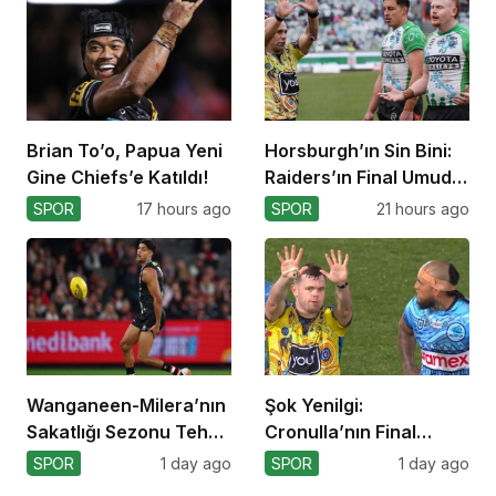
Brian To’o, Papua Yeni
Horsburgh’ın Sin Bini:
Gine Chiefs’e Katıldı!
Raiders’ın Final Umudu
Sona Erdi
SPOR
17 hours ago
SPOR
21 hours ago
Wanganeen-Milera’nın
Şok Yenilgi:
Sakatlığı Sezonu Tehdit
Cronulla’nın Final
Ediyor
Umutları Sarsıldı
SPOR
1 day ago
SPOR
1 day ago