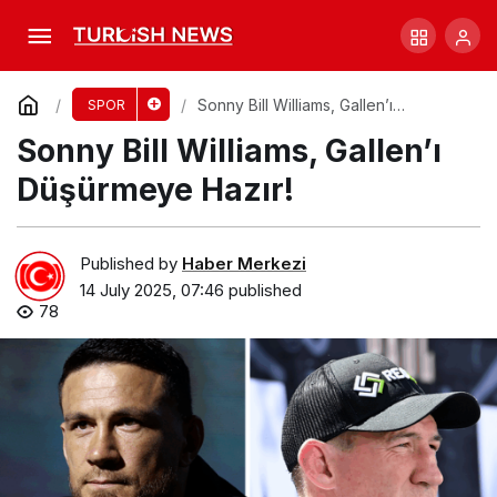
Sinner, Wimbledon’da Alcaraz’ı Yendi! İlk
Şampiyonluğu!
Comment
Share
Sonny Bill Williams, Gallen’ı
SPOR
Düşürmeye Hazır!
Sonny Bill Williams, Gallen’ı
Düşürmeye Hazır!
Published by
Haber Merkezi
14 July 2025, 07:46
published
78