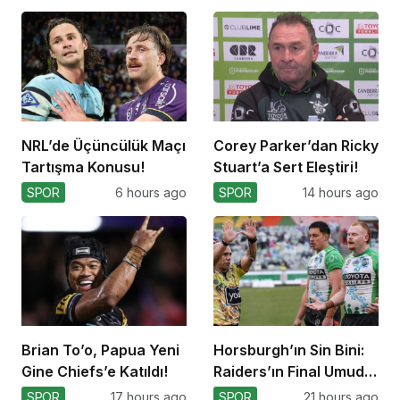
NRL’de Üçüncülük Maçı
Corey Parker’dan Ricky
Tartışma Konusu!
Stuart’a Sert Eleştiri!
SPOR
6 hours ago
SPOR
14 hours ago
Brian To’o, Papua Yeni
Horsburgh’ın Sin Bini:
Gine Chiefs’e Katıldı!
Raiders’ın Final Umudu
Sona Erdi
SPOR
17 hours ago
SPOR
21 hours ago