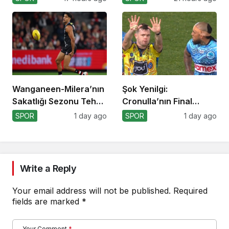
Wanganeen-Milera’nın
Şok Yenilgi:
Sakatlığı Sezonu Tehdit
Cronulla’nın Final
Ediyor
Umutları Sarsıldı
SPOR
1 day ago
SPOR
1 day ago
Write a Reply
Your email address will not be published.
Required
fields are marked
*
Your Comment
*