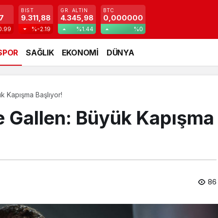
BIST
GR. ALTIN
BTC
7
9.311,88
4.345,98
0,000000
0.99
%-2.19
%1.44
%0
SPOR
SAĞLIK
EKONOMİ
DÜNYA
ük Kapışma Başlıyor!
ve Gallen: Büyük Kapışma
86