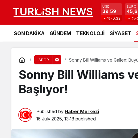
USD
EURO
39,59
45,6
%-0.32
%-
SON DAKİKA
GÜNDEM
TEKNOLOJİ
SİYASET
Sonny Bill Williams ve Gallen: Büy
SPOR
Sonny Bill Williams 
Başlıyor!
Published by
Haber Merkezi
16 July 2025, 13:18
published