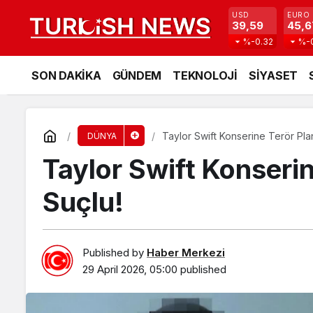
USD
EURO
39,59
45,6
%-0.32
%-
SON DAKİKA
GÜNDEM
TEKNOLOJİ
SİYASET
Taylor Swift Konserine Terör Plan
DÜNYA
Taylor Swift Konserin
Suçlu!
Published by
Haber Merkezi
29 April 2026, 05:00
published