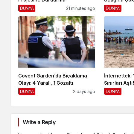
DÜNYA
21 minutes ago
DÜNYA
Covent Garden’da Bıçaklama
İnternetteki 
Olayı: 4 Yaralı, 1 Gözaltı
Sınırları Aştı
DÜNYA
2 days ago
DÜNYA
Write a Reply