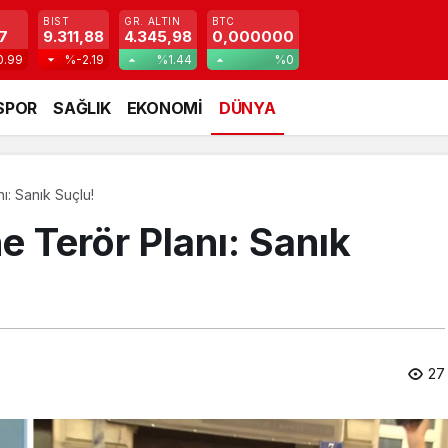
BIST
GR. ALTIN
BTC
7
9.311,88
4.345,98
0,000000
0.99
%-2.19
%1.44
%0
SPOR
SAĞLIK
EKONOMİ
DÜNYA
ı: Sanık Suçlu!
e Terör Planı: Sanık
27