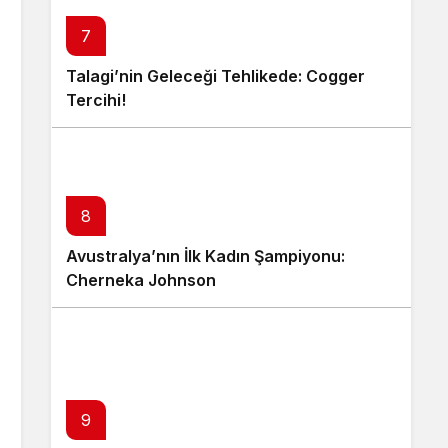
7
Talagi’nin Geleceği Tehlikede: Cogger
Tercihi!
8
Avustralya’nın İlk Kadın Şampiyonu:
Cherneka Johnson
9