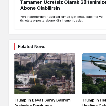
Tamamen Ücretsiz Olarak Bültenimiz
Abone Olabilirsin
Yeni haberlerden haberdar olmak için fırsatı kaçırma ve
ücretsiz e-posta aboneliğini hemen başlat.
Related News
Trump’ın Beyaz Saray Ballrom
Trump’ın Hel
Projesine Durdurma
Uçağına Çok 