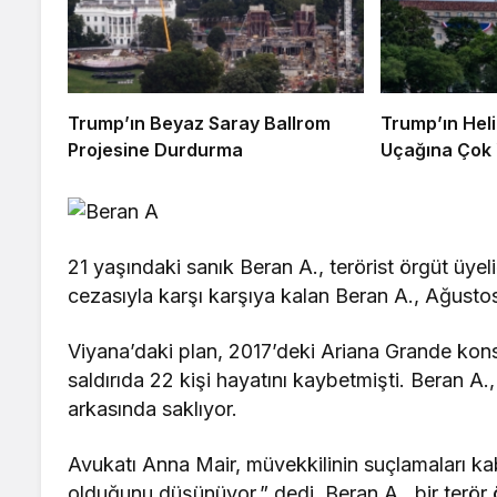
Trump’ın Beyaz Saray Ballrom
Trump’ın Heli
Projesine Durdurma
Uçağına Çok 
21 yaşındaki sanık Beran A., terörist örgüt üyeli
cezasıyla karşı karşıya kalan Beran A., Ağusto
Viyana’daki plan, 2017’deki Ariana Grande konser
saldırıda 22 kişi hayatını kaybetmişti. Beran
arkasında saklıyor.
Avukatı Anna Mair, müvekkilinin suçlamaları kabu
olduğunu düşünüyor,” dedi. Beran A., bir terör