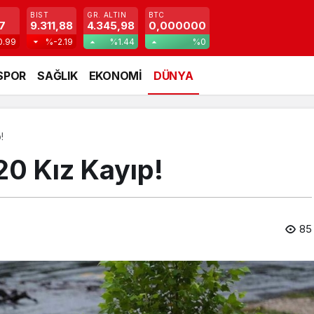
BIST
GR. ALTIN
BTC
7
9.311,88
4.345,98
0,000000
0.99
%-2.19
%1.44
%0
SPOR
SAĞLIK
EKONOMİ
DÜNYA
!
 20 Kız Kayıp!
85