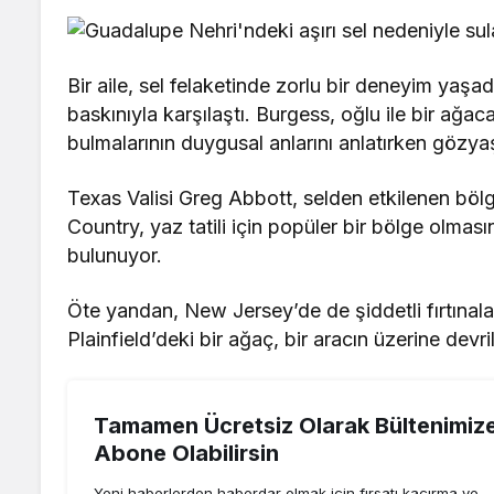
Bir aile, sel felaketinde zorlu bir deneyim yaşa
baskınıyla karşılaştı. Burgess, oğlu ile bir ağa
bulmalarının duygusal anlarını anlatırken gözya
Texas Valisi Greg Abbott, selden etkilenen böl
Country, yaz tatili için popüler bir bölge olmas
bulunuyor.
Öte yandan, New Jersey’de de şiddetli fırtınalar
Plainfield’deki bir ağaç, bir aracın üzerine dev
Tamamen Ücretsiz Olarak Bültenimiz
Abone Olabilirsin
Yeni haberlerden haberdar olmak için fırsatı kaçırma ve