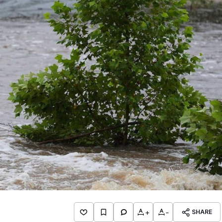
+
-
SHARE