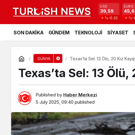
USD
EURO
39,59
45,6
%-0.32
%-
SON DAKİKA
GÜNDEM
TEKNOLOJİ
SİYASET
Texas’ta Sel: 13 Ölü, 20 Kız Kayıp
DÜNYA
Texas’ta Sel: 13 Ölü,
Published by
Haber Merkezi
5 July 2025, 09:40
published