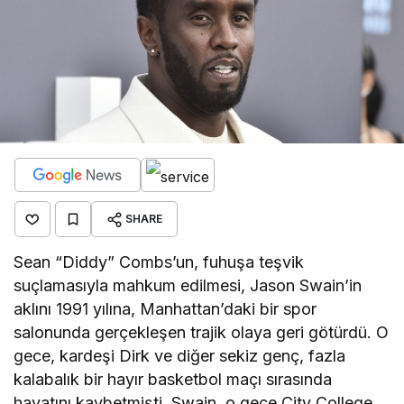
SHARE
Sean “Diddy” Combs’un, fuhuşa teşvik
suçlamasıyla mahkum edilmesi, Jason Swain’in
aklını 1991 yılına, Manhattan’daki bir spor
salonunda gerçekleşen trajik olaya geri götürdü. O
gece, kardeşi Dirk ve diğer sekiz genç, fazla
kalabalık bir hayır basketbol maçı sırasında
hayatını kaybetmişti. Swain, o gece City College