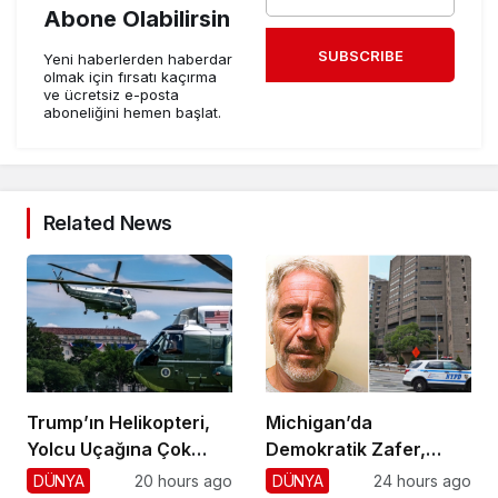
Abone Olabilirsin
SUBSCRIBE
Yeni haberlerden haberdar
olmak için fırsatı kaçırma
ve ücretsiz e-posta
aboneliğini hemen başlat.
Related News
Trump’ın Helikopteri,
Michigan’da
Yolcu Uçağına Çok
Demokratik Zafer,
Yaklaştı!
Cumhuriyetçilere
DÜNYA
20 hours ago
DÜNYA
24 hours ago