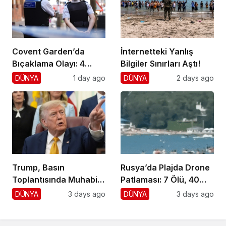
Covent Garden’da
İnternetteki Yanlış
Bıçaklama Olayı: 4
Bilgiler Sınırları Aştı!
Yaralı, 1 Gözaltı
DÜNYA
1 day ago
DÜNYA
2 days ago
Trump, Basın
Rusya’da Plajda Drone
Toplantısında Muhabiri
Patlaması: 7 Ölü, 40
Fena Yerden Aldı
Yaralı
DÜNYA
3 days ago
DÜNYA
3 days ago