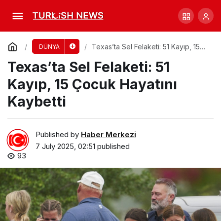
Diddy’nin Mahkeme Süreci: Geçmişteki
Facianın Gölgesi
Comment
Share
Texas’ta Sel Felaketi: 51 Kayıp, 15
DÜNYA
Çocuk Hayatını Kaybetti
Texas’ta Sel Felaketi: 51
Kayıp, 15 Çocuk Hayatını
Kaybetti
Published by
Haber Merkezi
7 July 2025, 02:51
published
93