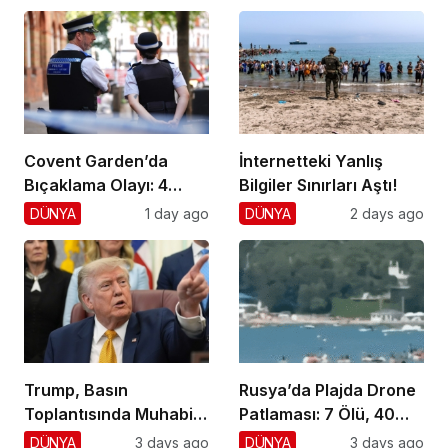
Darbe!
Covent Garden’da
İnternetteki Yanlış
Bıçaklama Olayı: 4
Bilgiler Sınırları Aştı!
Yaralı, 1 Gözaltı
DÜNYA
1 day ago
DÜNYA
2 days ago
Trump, Basın
Rusya’da Plajda Drone
Toplantısında Muhabiri
Patlaması: 7 Ölü, 40
Fena Yerden Aldı
Yaralı
DÜNYA
3 days ago
DÜNYA
3 days ago