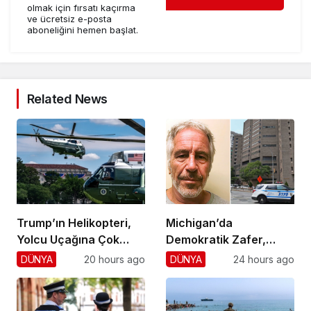
olmak için fırsatı kaçırma
ve ücretsiz e-posta
aboneliğini hemen başlat.
Related News
Trump’ın Helikopteri,
Michigan’da
Yolcu Uçağına Çok
Demokratik Zafer,
Yaklaştı!
Cumhuriyetçilere
DÜNYA
20 hours ago
DÜNYA
24 hours ago
Darbe!