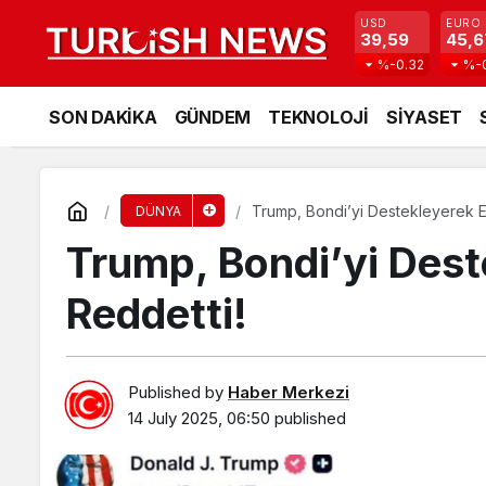
USD
EURO
39,59
45,6
%-0.32
%-
SON DAKİKA
GÜNDEM
TEKNOLOJİ
SİYASET
Trump, Bondi’yi Destekleyerek Ele
DÜNYA
Trump, Bondi’yi Deste
Reddetti!
Published by
Haber Merkezi
14 July 2025, 06:50
published