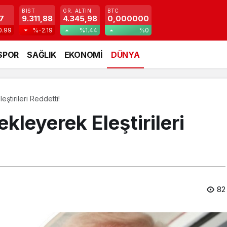
BIST
GR. ALTIN
BTC
7
9.311,88
4.345,98
0,000000
0.99
%-2.19
%1.44
%0
SPOR
SAĞLIK
EKONOMİ
DÜNYA
ştirileri Reddetti!
kleyerek Eleştirileri
82