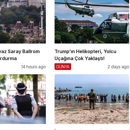
yaz Saray Ballrom
Trump’ın Helikopteri, Yolcu
urdurma
Uçağına Çok Yaklaştı!
14 hours ago
DÜNYA
2 days ago