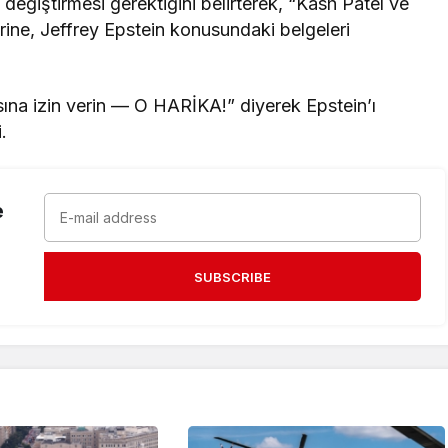
 değiştirmesi gerektiğini belirterek, “Kash Patel ve
rine, Jeffrey Epstein konusundaki belgeleri
ına izin verin — O HARİKA!” diyerek Epstein’ı
.
e
SUBSCRIBE