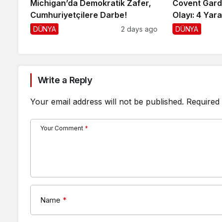
Michigan’da Demokratik Zafer,
Covent Gard
Cumhuriyetçilere Darbe!
Olayı: 4 Yaral
DÜNYA
2 days ago
DÜNYA
Write a Reply
Your email address will not be published.
Required 
Your Comment
*
Name
*