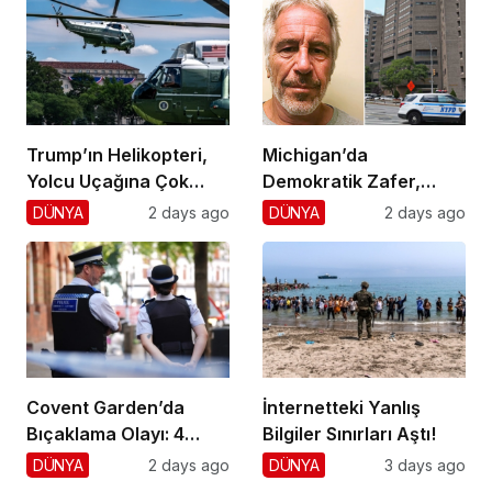
Trump’ın Helikopteri,
Michigan’da
Yolcu Uçağına Çok
Demokratik Zafer,
Yaklaştı!
Cumhuriyetçilere
DÜNYA
2 days ago
DÜNYA
2 days ago
Darbe!
Covent Garden’da
İnternetteki Yanlış
Bıçaklama Olayı: 4
Bilgiler Sınırları Aştı!
Yaralı, 1 Gözaltı
DÜNYA
2 days ago
DÜNYA
3 days ago