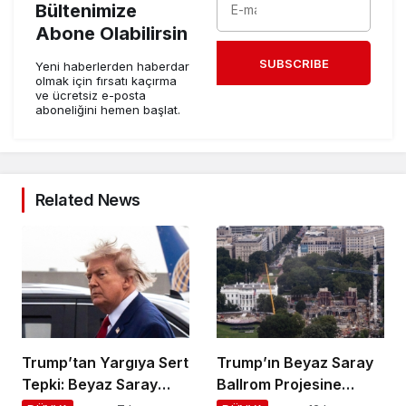
Bültenimize
Abone Olabilirsin
SUBSCRIBE
Yeni haberlerden haberdar
olmak için fırsatı kaçırma
ve ücretsiz e-posta
aboneliğini hemen başlat.
Related News
Trump’tan Yargıya Sert
Trump’ın Beyaz Saray
Tepki: Beyaz Saray
Ballrom Projesine
Krizi!
Durdurma