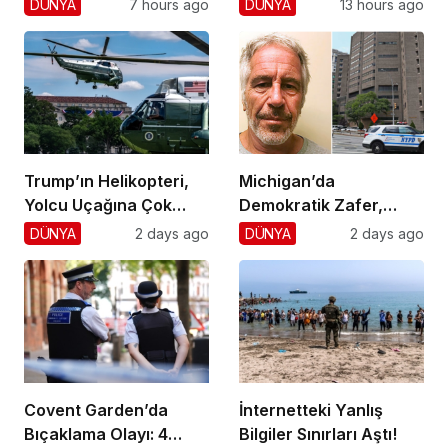
DÜNYA
7 hours ago
DÜNYA
13 hours ago
Trump’ın Helikopteri,
Michigan’da
Yolcu Uçağına Çok
Demokratik Zafer,
Yaklaştı!
Cumhuriyetçilere
DÜNYA
2 days ago
DÜNYA
2 days ago
Darbe!
Covent Garden’da
İnternetteki Yanlış
Bıçaklama Olayı: 4
Bilgiler Sınırları Aştı!