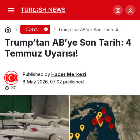
McDonald’s 1984 Olimpiyatları’nda Büyük
Kaybı
Comment
Share
Trump’tan AB’ye Son Tarih: 4
DÜNYA
Temmuz Uyarısı!
Trump’tan AB’ye Son Tarih: 4
Temmuz Uyarısı!
Published by
Haber Merkezi
8 May 2026, 07:02
published
30