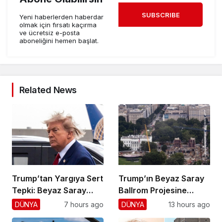
SUBSCRIBE
Yeni haberlerden haberdar
olmak için fırsatı kaçırma
ve ücretsiz e-posta
aboneliğini hemen başlat.
Related News
Trump’tan Yargıya Sert
Trump’ın Beyaz Saray
Tepki: Beyaz Saray
Ballrom Projesine
Krizi!
Durdurma
DÜNYA
7 hours ago
DÜNYA
13 hours ago