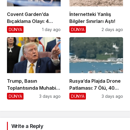
Covent Garden’da
İnternetteki Yanlış
Bıçaklama Olayı: 4
Bilgiler Sınırları Aştı!
Yaralı, 1 Gözaltı
DÜNYA
1 day ago
DÜNYA
2 days ago
Trump, Basın
Rusya’da Plajda Drone
Toplantısında Muhabiri
Patlaması: 7 Ölü, 40
Fena Yerden Aldı
Yaralı
DÜNYA
3 days ago
DÜNYA
3 days ago
Write a Reply