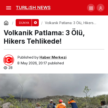
WHO’dan Hantavirus Uyarısı: Risk Düşük!
Comment
Share
Volkanik Patlama: 3 Ölü, Hikers
DÜNYA
Tehlikede!
Volkanik Patlama: 3 Ölü,
Hikers Tehlikede!
Published by
Haber Merkezi
8 May 2026, 20:17
published
28