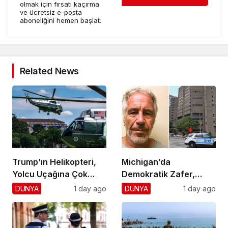
olmak için fırsatı kaçırma
ve ücretsiz e-posta
aboneliğini hemen başlat.
Related News
Trump’ın Helikopteri,
Michigan’da
Yolcu Uçağına Çok
Demokratik Zafer,
Yaklaştı!
Cumhuriyetçilere
DÜNYA
1 day ago
DÜNYA
1 day ago
Darbe!