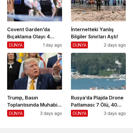
Covent Garden’da
İnternetteki Yanlış
Bıçaklama Olayı: 4
Bilgiler Sınırları Aştı!
Yaralı, 1 Gözaltı
DÜNYA
1 day ago
DÜNYA
2 days ago
Trump, Basın
Rusya’da Plajda Drone
Toplantısında Muhabiri
Patlaması: 7 Ölü, 40
Fena Yerden Aldı
Yaralı
DÜNYA
3 days ago
DÜNYA
3 days ago