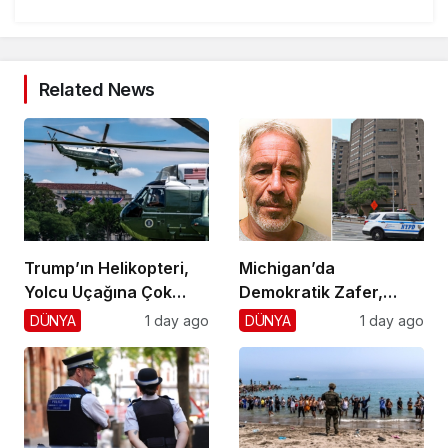
Related News
Trump’ın Helikopteri,
Michigan’da
Yolcu Uçağına Çok
Demokratik Zafer,
Yaklaştı!
Cumhuriyetçilere
DÜNYA
1 day ago
DÜNYA
1 day ago
Darbe!