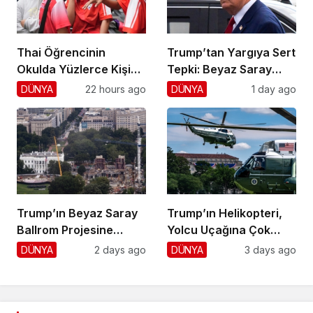
Thai Öğrencinin
Trump’tan Yargıya Sert
Okulda Yüzlerce Kişiyi
Tepki: Beyaz Saray
Vurdu!
Krizi!
DÜNYA
22 hours ago
DÜNYA
1 day ago
Trump’ın Beyaz Saray
Trump’ın Helikopteri,
Ballrom Projesine
Yolcu Uçağına Çok
Durdurma
Yaklaştı!
DÜNYA
2 days ago
DÜNYA
3 days ago