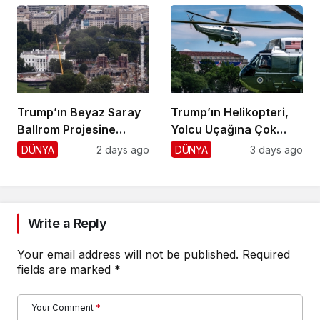
Trump’ın Beyaz Saray
Trump’ın Helikopteri,
Ballrom Projesine
Yolcu Uçağına Çok
Durdurma
Yaklaştı!
DÜNYA
2 days ago
DÜNYA
3 days ago
Write a Reply
Your email address will not be published.
Required
fields are marked
*
Your Comment
*