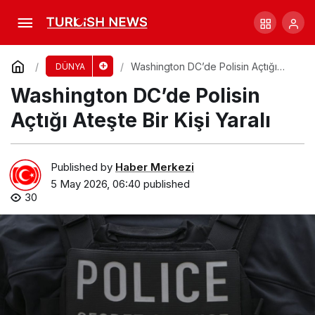
İran, ABD Donanması’na Saldırı İddia Etti!
Comment
Share
Washington DC’de Polisin Açtığı
DÜNYA
Ateşte Bir Kişi Yaralı
Washington DC’de Polisin
Açtığı Ateşte Bir Kişi Yaralı
Published by
Haber Merkezi
5 May 2026, 06:40
published
30