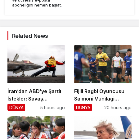
aboneliğini hemen başlat.
Related News
İran’dan ABD’ye Şartlı
Fijili Ragbi Oyuncusu
İstekler: Savaş
Saimoni Vunilagi
Sonlansın!
Hayatını Kaybetti
DÜNYA
5 hours ago
DÜNYA
20 hours ago