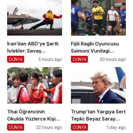
İran’dan ABD’ye Şartlı
Fijili Ragbi Oyuncusu
İstekler: Savaş
Saimoni Vunilagi
Sonlansın!
Hayatını Kaybetti
DÜNYA
5 hours ago
DÜNYA
20 hours ago
Thai Öğrencinin
Trump’tan Yargıya Sert
Okulda Yüzlerce Kişiyi
Tepki: Beyaz Saray
Vurdu!
Krizi!
DÜNYA
22 hours ago
DÜNYA
1 day ago