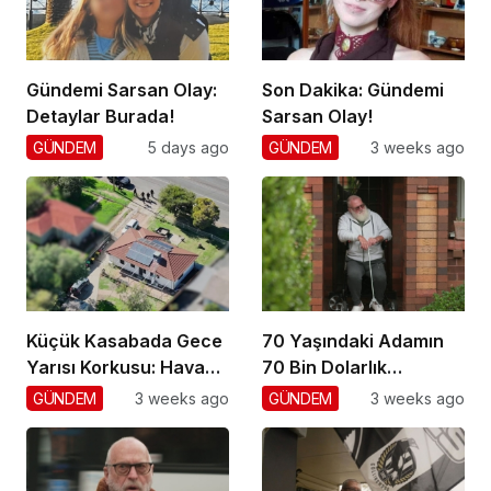
Gündemi Sarsan Olay:
Son Dakika: Gündemi
Detaylar Burada!
Sarsan Olay!
GÜNDEM
5 days ago
GÜNDEM
3 weeks ago
Küçük Kasabada Gece
70 Yaşındaki Adamın
Yarısı Korkusu: Hava
70 Bin Dolarlık
Gözetimi
Dolandırıcılığı
GÜNDEM
3 weeks ago
GÜNDEM
3 weeks ago