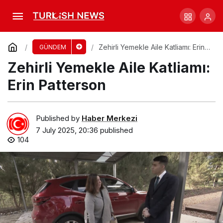
MND ile Mücadele: Hayatları Değişen İki Aile
Comment
Share
Zehirli Yemekle Aile Katliamı: Erin
GÜNDEM
Patterson
Zehirli Yemekle Aile Katliamı:
Erin Patterson
Published by
Haber Merkezi
7 July 2025, 20:36
published
104