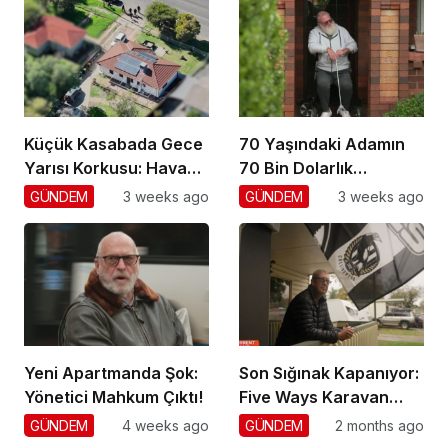
Küçük Kasabada Gece
70 Yaşındaki Adamın
Yarısı Korkusu: Hava
70 Bin Dolarlık
Gözetimi
Dolandırıcılığı
GÜNDEM
3 weeks ago
GÜNDEM
3 weeks ago
Yeni Apartmanda Şok:
Son Sığınak Kapanıyor:
Yönetici Mahkum Çıktı!
Five Ways Karavan
Park
GÜNDEM
4 weeks ago
GÜNDEM
2 months ago