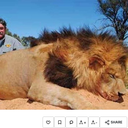
+
-
SHARE