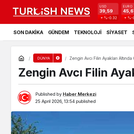
USD
EURO
39,59
45,6
%-0.32
%-
SON DAKİKA
GÜNDEM
TEKNOLOJİ
SİYASET
Zengin Avcı Filin Ayakları Altında
DÜNYA
Zengin Avcı Filin Aya
Published by
Haber Merkezi
25 April 2026, 13:54
published