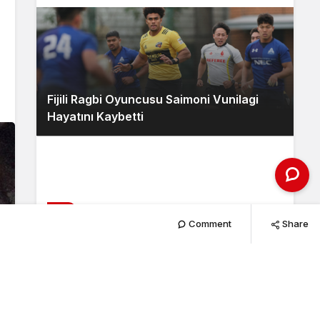
Fijili Ragbi Oyuncusu Saimoni Vunilagi
Hayatını Kaybetti
2
Comment
Share
Wallabies, Japonya’yı Kıl Payı Geçti!