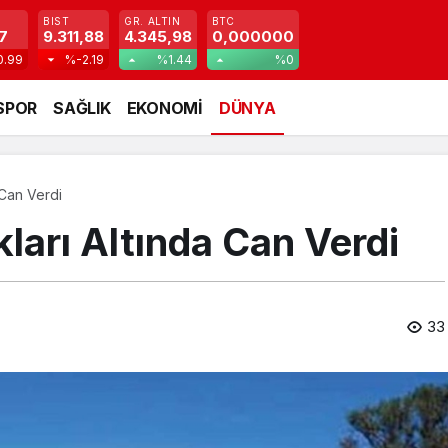
BIST
GR. ALTIN
BTC
7
9.311,88
4.345,98
0,000000
0.99
%-2.19
%1.44
%0
SPOR
SAĞLIK
EKONOMİ
DÜNYA
 Can Verdi
kları Altında Can Verdi
33