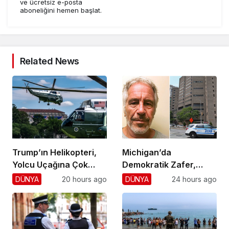
ve ücretsiz e-posta
aboneliğini hemen başlat.
Related News
Trump’ın Helikopteri,
Michigan’da
Yolcu Uçağına Çok
Demokratik Zafer,
Yaklaştı!
Cumhuriyetçilere
DÜNYA
20 hours ago
DÜNYA
24 hours ago
Darbe!