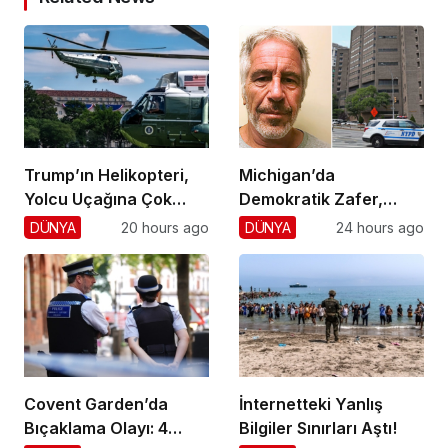
Trump’ın Helikopteri,
Michigan’da
Yolcu Uçağına Çok
Demokratik Zafer,
Yaklaştı!
Cumhuriyetçilere
DÜNYA
20 hours ago
DÜNYA
24 hours ago
Darbe!
Covent Garden’da
İnternetteki Yanlış
Bıçaklama Olayı: 4
Bilgiler Sınırları Aştı!