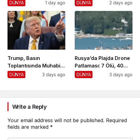
Yaralı, 1 Gözaltı
DÜNYA
1 day ago
DÜNYA
2 days ago
Trump, Basın
Rusya’da Plajda Drone
Toplantısında Muhabiri
Patlaması: 7 Ölü, 40
Fena Yerden Aldı
Yaralı
DÜNYA
3 days ago
DÜNYA
3 days ago
Write a Reply
Your email address will not be published.
Required
fields are marked
*