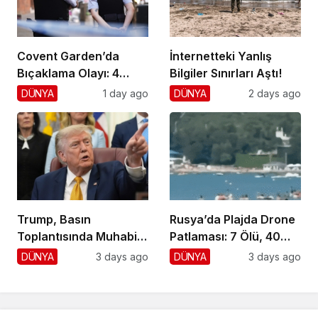
Covent Garden’da
İnternetteki Yanlış
Bıçaklama Olayı: 4
Bilgiler Sınırları Aştı!
Yaralı, 1 Gözaltı
DÜNYA
1 day ago
DÜNYA
2 days ago
Trump, Basın
Rusya’da Plajda Drone
Toplantısında Muhabiri
Patlaması: 7 Ölü, 40
Fena Yerden Aldı
Yaralı
DÜNYA
3 days ago
DÜNYA
3 days ago