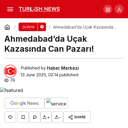
Air India Uçuşu Kaza Yaptı: 240 Kişi
Tehlikede!
Comment
Share
Ahmedabad’da Uçak Kazasında
DÜNYA
Can Pazarı!
Ahmedabad’da Uçak
Kazasında Can Pazarı!
Published by
Haber Merkezi
13 June 2025, 02:14
published
76
+
-
SHARE