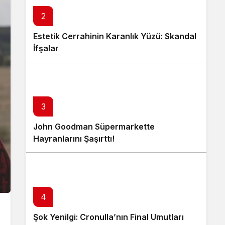
2
Estetik Cerrahinin Karanlık Yüzü: Skandal
İfşalar
3
John Goodman Süpermarkette
Hayranlarını Şaşırttı!
4
Şok Yenilgi: Cronulla’nın Final Umutları