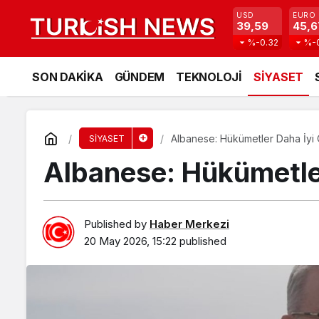
USD
EURO
39,59
45,6
%-0.32
%-
SON DAKİKA
GÜNDEM
TEKNOLOJİ
SİYASET
Albanese: Hükümetler Daha İyi 
SİYASET
Albanese: Hükümetler
Published by
Haber Merkezi
20 May 2026, 15:22
published