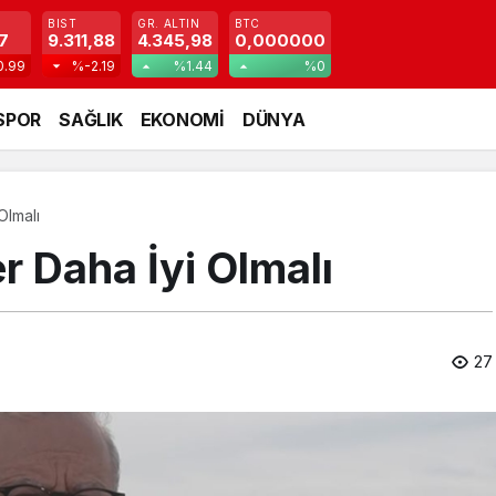
BIST
GR. ALTIN
BTC
7
9.311,88
4.345,98
0,000000
0.99
%-2.19
%1.44
%0
SPOR
SAĞLIK
EKONOMİ
DÜNYA
Olmalı
 Daha İyi Olmalı
27