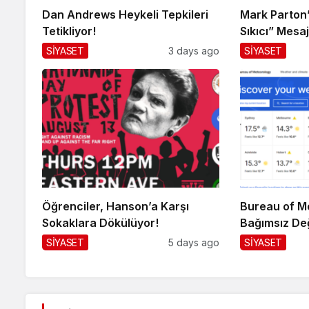
Dan Andrews Heykeli Tepkileri
Mark Parton’d
Tetikliyor!
Sıkıcı” Mesaj
SİYASET
3 days ago
SİYASET
Öğrenciler, Hanson’a Karşı
Bureau of Me
Sokaklara Dökülüyor!
Bağımsız De
SİYASET
5 days ago
SİYASET