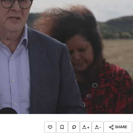
+
-
SHARE