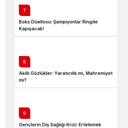
7
Boks Düellosu: Şampiyonlar Ringde
Kapışacak!
8
Akıllı Gözlükler: Yaratıcılık mı, Mahremiyet
mi?
9
Gençlerin Diş Sağlığı Krizi: Ertelemek