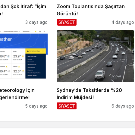
an Şok İtiraf: “İşim
Zoom Toplantısında Şaşırtan
ı!
Görüntü!
3 days ago
SİYASET
4 days ago
teorology için
Sydney’de Taksitlerde %20
ğerlendirme!
İndirim Müjdesi!
5 days ago
SİYASET
6 days ago