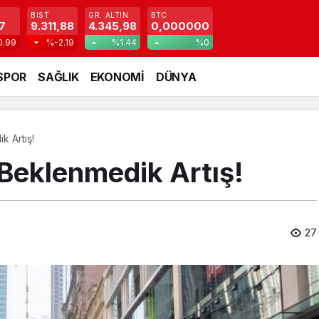
BIST
GR. ALTIN
BTC
7
9.311,88
4.345,98
0,000000
0.99
%-2.19
%1.44
%0
SPOR
SAĞLIK
EKONOMİ
DÜNYA
k Artış!
Beklenmedik Artış!
27