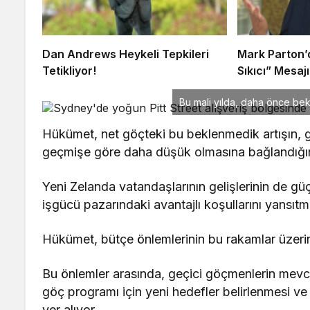
Dan Andrews Heykeli Tepkileri
Mark Parton’d
Tetikliyor!
Sıkıcı” Mesajı
Bu mali yılda, daha önce be
Hükümet, net göçteki bu beklenmedik artışın, ge
geçmişe göre daha düşük olmasına bağlandığını 
Yeni Zelanda vatandaşlarının gelişlerinin de gü
işgücü pazarındaki avantajlı koşullarını yansıtm
Hükümet, bütçe önlemlerinin bu rakamlar üzerin
Bu önlemler arasında, geçici göçmenlerin mevcu
göç programı için yeni hedefler belirlenmesi ve ç
yer alıyor.