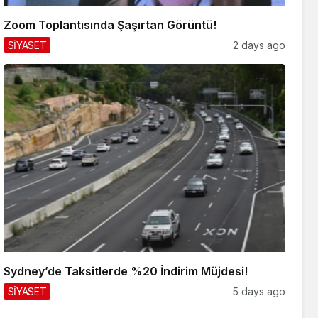
Zoom Toplantısında Şaşırtan Görüntü!
SİYASET
2 days ago
Sydney’de Taksitlerde %20 İndirim Müjdesi!
SİYASET
5 days ago