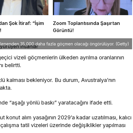
an Şok İtiraf: “İşim
Zoom Toplantısında Şaşırtan
!
Görüntü!
klenenden 35,000 daha fazla göçmen olacağı öngörülüyor.
(Getty)
çici vizeli göçmenlerin ülkeden ayrılma oranlarının
belirtti.
çlü kalması bekleniyor. Bu durum, Avustralya’nın
akta.
de “aşağı yönlü baskı” yaratacağını ifade etti.
t konut alım yasağının 2029’a kadar uzatılması, kalıcı
alışma tatil vizeleri üzerinde değişiklikler yapılması