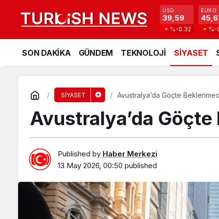
USD
EURO
39,59
45,6
%-0.32
%-
SON DAKİKA
GÜNDEM
TEKNOLOJİ
SİYASET
Avustralya’da Göçte Beklenmedi
SİYASET
Avustralya’da Göçte 
Published by
Haber Merkezi
13 May 2026, 00:50
published