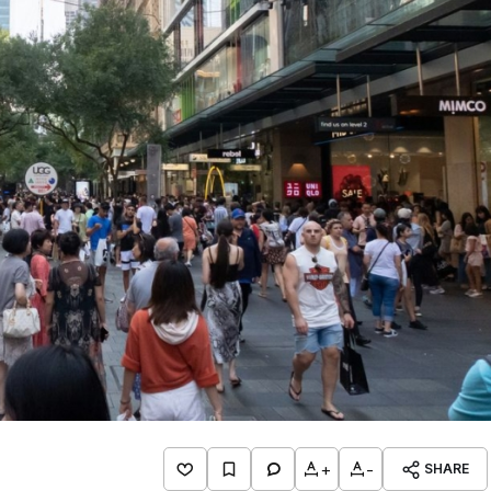
+
-
SHARE