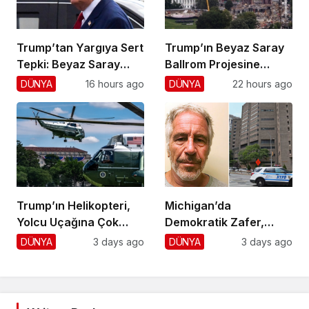
Trump’tan Yargıya Sert
Trump’ın Beyaz Saray
Tepki: Beyaz Saray
Ballrom Projesine
Krizi!
Durdurma
DÜNYA
16 hours ago
DÜNYA
22 hours ago
Trump’ın Helikopteri,
Michigan’da
Yolcu Uçağına Çok
Demokratik Zafer,
Yaklaştı!
Cumhuriyetçilere
DÜNYA
3 days ago
DÜNYA
3 days ago
Darbe!