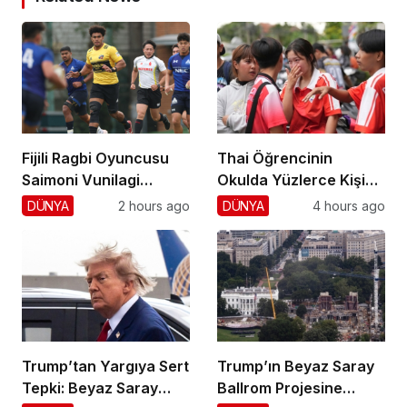
Fijili Ragbi Oyuncusu
Thai Öğrencinin
Saimoni Vunilagi
Okulda Yüzlerce Kişiyi
Hayatını Kaybetti
Vurdu!
DÜNYA
2 hours ago
DÜNYA
4 hours ago
Trump’tan Yargıya Sert
Trump’ın Beyaz Saray
Tepki: Beyaz Saray
Ballrom Projesine