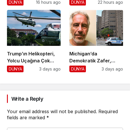
Krizi!
Durdurma
DÜNYA
16 hours ago
DÜNYA
22 hours ago
Trump’ın Helikopteri,
Michigan’da
Yolcu Uçağına Çok
Demokratik Zafer,
Yaklaştı!
Cumhuriyetçilere
DÜNYA
3 days ago
DÜNYA
3 days ago
Darbe!
Write a Reply
Your email address will not be published.
Required
fields are marked
*