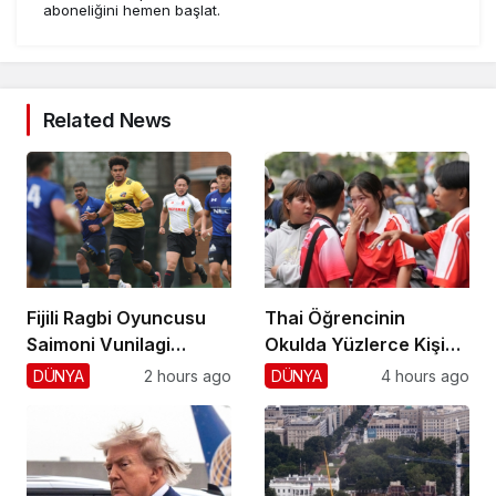
aboneliğini hemen başlat.
Related News
Fijili Ragbi Oyuncusu
Thai Öğrencinin
Saimoni Vunilagi
Okulda Yüzlerce Kişiyi
Hayatını Kaybetti
Vurdu!
DÜNYA
2 hours ago
DÜNYA
4 hours ago