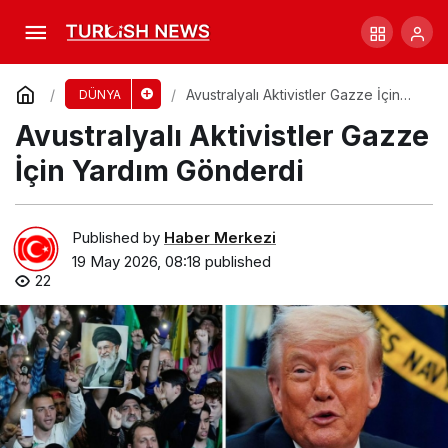
San Diego’da Camide Silahlı Saldırı: İki Ölü
Comment
Share
Avustralyalı Aktivistler Gazze İçin
DÜNYA
Yardım Gönderdi
Avustralyalı Aktivistler Gazze
İçin Yardım Gönderdi
Published by
Haber Merkezi
19 May 2026, 08:18
published
22