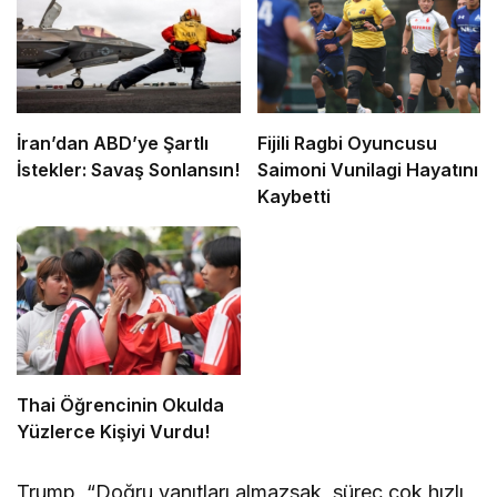
İran’dan ABD’ye Şartlı
Fijili Ragbi Oyuncusu
İstekler: Savaş Sonlansın!
Saimoni Vunilagi Hayatını
Kaybetti
Thai Öğrencinin Okulda
Yüzlerce Kişiyi Vurdu!
Trump, “Doğru yanıtları almazsak, süreç çok hızlı