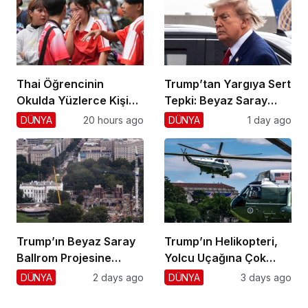
Thai Öğrencinin
Trump’tan Yargıya Sert
Okulda Yüzlerce Kişiyi
Tepki: Beyaz Saray
Vurdu!
Krizi!
DÜNYA
20 hours ago
DÜNYA
1 day ago
Trump’ın Beyaz Saray
Trump’ın Helikopteri,
Ballrom Projesine
Yolcu Uçağına Çok
Durdurma
Yaklaştı!
DÜNYA
2 days ago
DÜNYA
3 days ago