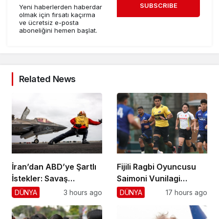
SUBSCRIBE
Yeni haberlerden haberdar
olmak için fırsatı kaçırma
ve ücretsiz e-posta
aboneliğini hemen başlat.
Related News
İran’dan ABD’ye Şartlı
Fijili Ragbi Oyuncusu
İstekler: Savaş
Saimoni Vunilagi
Sonlansın!
Hayatını Kaybetti
DÜNYA
3 hours ago
DÜNYA
17 hours ago