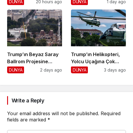
Vurdu!
Krizi!
DÜNYA
20 hours ago
DÜNYA
1 day ago
Trump’ın Beyaz Saray
Trump’ın Helikopteri,
Ballrom Projesine
Yolcu Uçağına Çok
Durdurma
Yaklaştı!
DÜNYA
2 days ago
DÜNYA
3 days ago
Write a Reply
Your email address will not be published.
Required
fields are marked
*