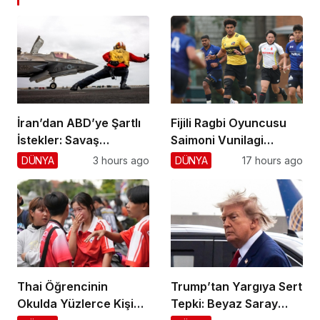
İran’dan ABD’ye Şartlı
Fijili Ragbi Oyuncusu
İstekler: Savaş
Saimoni Vunilagi
Sonlansın!
Hayatını Kaybetti
DÜNYA
3 hours ago
DÜNYA
17 hours ago
Thai Öğrencinin
Trump’tan Yargıya Sert
Okulda Yüzlerce Kişiyi
Tepki: Beyaz Saray