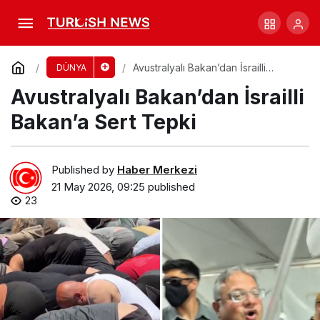
Trump: İran’dan Yanıt Bekliyoruz, Ama Uzun
Değil!
Comment
Share
Avustralyalı Bakan’dan İsrailli
DÜNYA
Bakan’a Sert Tepki
Avustralyalı Bakan’dan İsrailli
Bakan’a Sert Tepki
Published by
Haber Merkezi
21 May 2026, 09:25
published
23