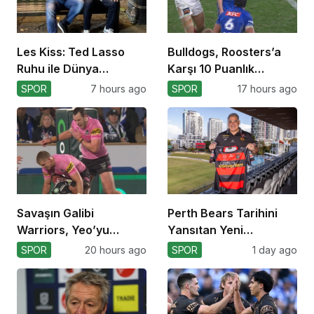
Les Kiss: Ted Lasso
Bulldogs, Roosters’a
Ruhu ile Dünya
Karşı 10 Puanlık
Kupası’na
Avantajı Yitirdi
SPOR
7 hours ago
SPOR
17 hours ago
Savaşın Galibi
Perth Bears Tarihini
Warriors, Yeo’yu
Yansıtan Yeni
Kaybetti!
Formasını Tanıttı
SPOR
20 hours ago
SPOR
1 day ago