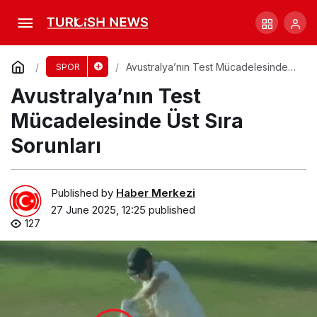
Carey’nin Tartışmalı Yakalama Kararı Kriz
Yarattı
Comment
Share
Avustralya’nın Test Mücadelesinde
SPOR
Üst Sıra Sorunları
Avustralya’nın Test
Mücadelesinde Üst Sıra
Sorunları
Published by
Haber Merkezi
27 June 2025, 12:25
published
127