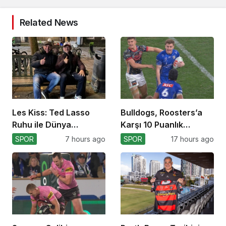
Related News
Les Kiss: Ted Lasso
Bulldogs, Roosters’a
Ruhu ile Dünya
Karşı 10 Puanlık
Kupası’na
Avantajı Yitirdi
SPOR
7 hours ago
SPOR
17 hours ago