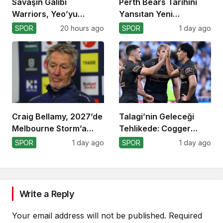
Savaşın Galibi
Perth Bears Tarihini
Warriors, Yeo’yu
Yansıtan Yeni
Kaybetti!
Formasını Tanıttı
SPOR
20 hours ago
SPOR
1 day ago
Craig Bellamy, 2027’de
Talagi’nin Geleceği
Melbourne Storm’a
Tehlikede: Cogger
Dönüyor!
Tercihi!
SPOR
1 day ago
SPOR
1 day ago
Write a Reply
Your email address will not be published.
Required