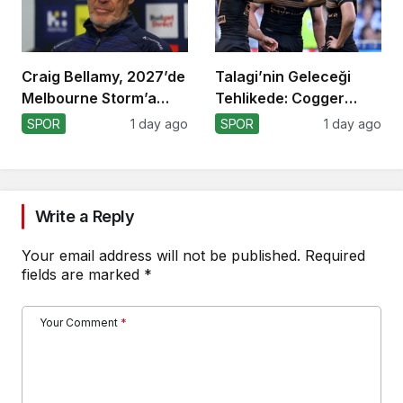
Craig Bellamy, 2027’de
Talagi’nin Geleceği
Melbourne Storm’a
Tehlikede: Cogger
Dönüyor!
Tercihi!
SPOR
1 day ago
SPOR
1 day ago
Write a Reply
Your email address will not be published.
Required
fields are marked
*
Your Comment
*