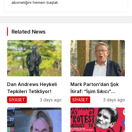
aboneliğini hemen başlat.
Related News
Dan Andrews Heykeli
Mark Parton’dan Şok
Tepkileri Tetikliyor!
İtiraf: “İşim Sıkıcı”
Mesajı!
SİYASET
3 days ago
SİYASET
3 days ago