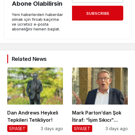
Abone Olabilirsin
SUBSCRIBE
Yeni haberlerden haberdar
olmak için fırsatı kaçırma
ve ücretsiz e-posta
aboneliğini hemen başlat.
Related News
Dan Andrews Heykeli
Mark Parton’dan Şok
Tepkileri Tetikliyor!
İtiraf: “İşim Sıkıcı”
Mesajı!
SİYASET
3 days ago
SİYASET
3 days ago