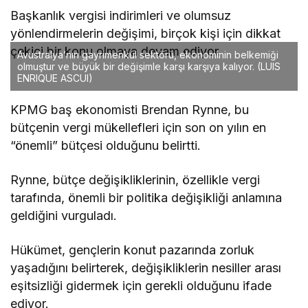
Başkanlık vergisi indirimleri ve olumsuz
yönlendirmelerin değişimi, birçok kişi için dikkat
çekici bir konu olmaya devam ediyor.
Avustralya’nın gayrimenkul sektörü, ekonominin belkemiği
olmuştur ve büyük bir değişimle karşı karşıya kalıyor.
(LUIS
ENRIQUE ASCUI)
KPMG baş ekonomisti Brendan Rynne, bu
bütçenin vergi mükellefleri için son on yılın en
“önemli” bütçesi olduğunu belirtti.
Rynne, bütçe değişikliklerinin, özellikle vergi
tarafında, önemli bir politika değişikliği anlamına
geldiğini vurguladı.
Hükümet, gençlerin konut pazarında zorluk
yaşadığını belirterek, değişikliklerin nesiller arası
eşitsizliği gidermek için gerekli olduğunu ifade
ediyor.