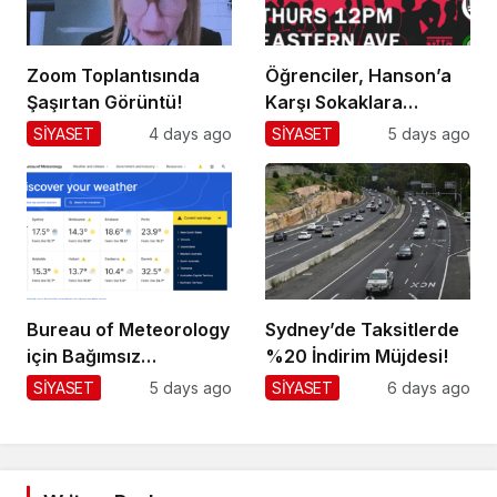
Zoom Toplantısında
Öğrenciler, Hanson’a
Şaşırtan Görüntü!
Karşı Sokaklara
Dökülüyor!
SİYASET
4 days ago
SİYASET
5 days ago
Bureau of Meteorology
Sydney’de Taksitlerde
için Bağımsız
%20 İndirim Müjdesi!
Değerlendirme!
SİYASET
5 days ago
SİYASET
6 days ago