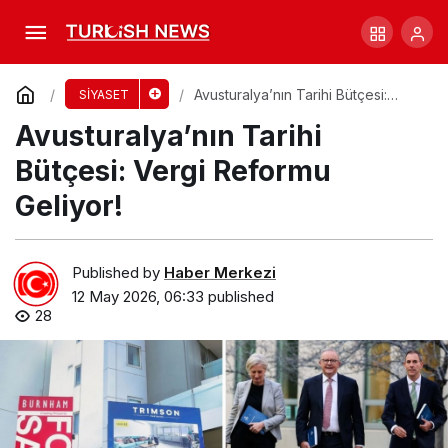
Gallagher’ın Erken Eğitim Açıklaması Tepki
Çekti
Comment
Share
Avusturalya’nın Tarihi Bütçesi:
SİYASET
Vergi Reformu Geliyor!
Avusturalya’nın Tarihi
Bütçesi: Vergi Reformu
Geliyor!
Published by
Haber Merkezi
12 May 2026, 06:33
published
28