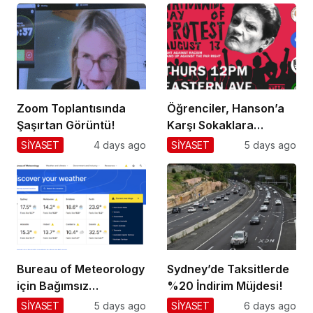
Zoom Toplantısında
Öğrenciler, Hanson’a
Şaşırtan Görüntü!
Karşı Sokaklara
Dökülüyor!
SİYASET
4 days ago
SİYASET
5 days ago
Bureau of Meteorology
Sydney’de Taksitlerde
için Bağımsız
%20 İndirim Müjdesi!
Değerlendirme!
SİYASET
5 days ago
SİYASET
6 days ago