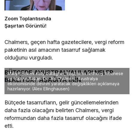
Zoom Toplantısında
Şaşırtan Görüntü!
Chalmers, geçen hafta gazetecilere, vergi reform
paketinin asıl amacının tasarruf sağlamak
olduğunu vurguladı.
BÜTÇEDE AVUSTRALYALILARI NELER
Maliye Bakanı Katy Gallagher, Başbakan Anthony Albanese
ve Hazine Bakanı Dr. Jim Chalmers, Avustralya
BEKLİYOR? AŞAĞIYA İNİN
ekonomisinde devrim yaratacak değişiklikleri açıklamaya
hazırlanıyor.
(Alex Ellinghausen)
Bütçede tasarrufların, gelir güncellemelerinden
daha fazla olacağını belirten Chalmers, vergi
reformundan daha fazla tasarruf olacağını ifade
etti.