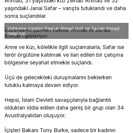
Ahmad, 31 yaşındaki kızı Zeinab Ahmad ve 32
yaşındaki Janai Safar – varışta tutuklandı ve daha
sonra suçlandılar.
Mahkeme çizimleri Kawsar Ahmad (sol) ve Zeinab Ahmad
(sağ) için.
Anne ve kızı, kölelikle ilgili suçlamalarla, Safar ise
terör örgütüne katılmak ve ilan edilen bir çatışma
bölgesine seyahat etmekle suçlandı.
Üçü de gelecekteki duruşmalarını beklerken
tutuklu kalmaya devam ediyor.
Hepsi, İslam Devleti savaşçılarıyla bağlantılı
oldukları iddia edilen daha geniş bir grup olan 34
Avustralyalıdan oluşuyor.
İçişleri Bakanı Tony Burke, sadece bir kadının