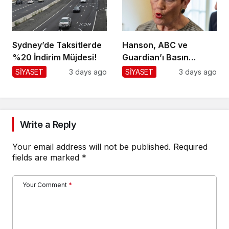
Sydney’de Taksitlerde
Hanson, ABC ve
%20 İndirim Müjdesi!
Guardian’ı Basın
Toplantısından
SİYASET
3 days ago
SİYASET
3 days ago
Kaldırdı!
Write a Reply
Your email address will not be published.
Required
fields are marked
*
Your Comment
*