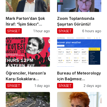
Mark Parton’dan Şok
Zoom Toplantısında
İtiraf: “İşim Sıkıcı”
Şaşırtan Görüntü!
Mesajı!
SİYASET
1 hour ago
SİYASET
6 hours ago
Öğrenciler, Hanson’a
Bureau of Meteorology
Karşı Sokaklara
için Bağımsız
Dökülüyor!
Değerlendirme!
SİYASET
1 day ago
SİYASET
2 days ago