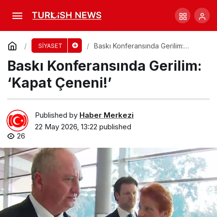
Suriye’den Avustralya’ya dönüş: Geri sayım
başladı!
Comment
Share
Baskı Konferansında Gerilim:
SİYASET
‘Kapat Çeneni!’
Baskı Konferansında Gerilim:
‘Kapat Çeneni!’
Published by
Haber Merkezi
22 May 2026, 13:22
published
26