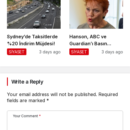
Sydney’de Taksitlerde
Hanson, ABC ve
%20 İndirim Müjdesi!
Guardian’ı Basın
Toplantısından
SİYASET
3 days ago
SİYASET
3 days ago
Kaldırdı!
Write a Reply
Your email address will not be published.
Required
fields are marked
*
Your Comment
*