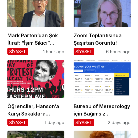
Mark Parton’dan Şok
Zoom Toplantısında
İtiraf: “İşim Sıkıcı”
Şaşırtan Görüntü!
Mesajı!
SİYASET
1 hour ago
SİYASET
6 hours ago
Öğrenciler, Hanson’a
Bureau of Meteorology
Karşı Sokaklara
için Bağımsız
Dökülüyor!
Değerlendirme!
SİYASET
1 day ago
SİYASET
2 days ago