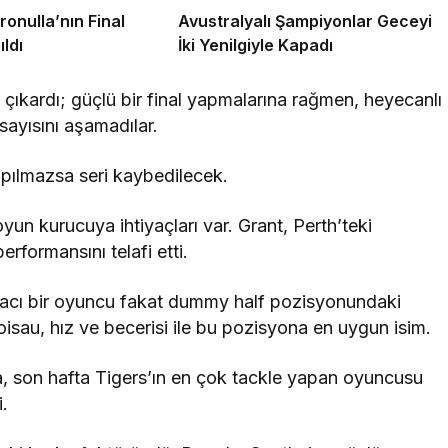
ronulla’nın Final
Avustralyalı Şampiyonlar Geceyi
ıldı
İki Yenilgiyle Kapadı
ura çıkardı; güçlü bir final yapmalarına rağmen, heyecanlı
sayısını aşamadılar.
apılmazsa seri kaybedilecek.
oyun kurucuya ihtiyaçları var. Grant, Perth’teki
erformansını telafi etti.
acı bir oyuncu fakat dummy half pozisyonundaki
isau, hız ve becerisi ile bu pozisyona en uygun isim.
a, son hafta Tigers’ın en çok tackle yapan oyuncusu
i.