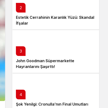
2
Estetik Cerrahinin Karanlık Yüzü: Skandal
İfşalar
3
John Goodman Süpermarkette
Hayranlarını Şaşırttı!
4
Şok Yenilgi: Cronulla’nın Final Umutları