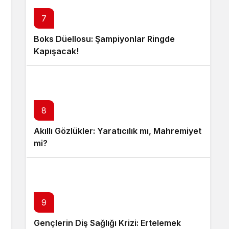
7
Boks Düellosu: Şampiyonlar Ringde
Kapışacak!
8
Akıllı Gözlükler: Yaratıcılık mı, Mahremiyet
mi?
9
Gençlerin Diş Sağlığı Krizi: Ertelemek