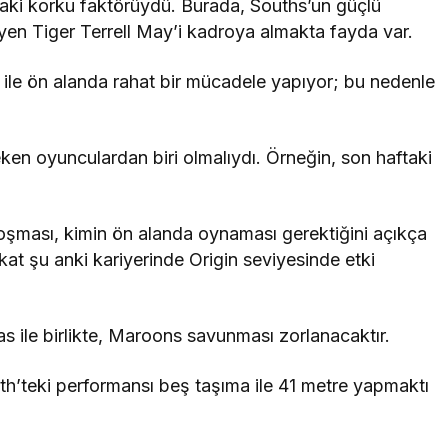
andaki korku faktörüydü. Burada, Souths’un güçlü
n Tiger Terrell May’i kadroya almakta fayda var.
le ön alanda rahat bir mücadele yapıyor; bu nedenle
eken oyunculardan biri olmalıydı. Örneğin, son haftaki
oşması, kimin ön alanda oynaması gerektiğini açıkça
kat şu anki kariyerinde Origin seviyesinde etki
ile birlikte, Maroons savunması zorlanacaktır.
h’teki performansı beş taşıma ile 41 metre yapmaktı