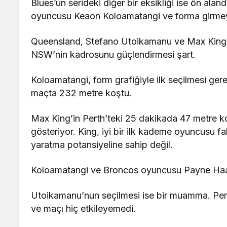
Blues’un serideki diğer bir eksikliği ise ön al
oyuncusu Keaon Koloamatangi ve forma girmeye
Queensland, Stefano Utoikamanu ve Max King i
NSW’nin kadrosunu güçlendirmesi şart.
Koloamatangi, form grafiğiyle ilk seçilmesi ger
maçta 232 metre koştu.
Max King’in Perth’teki 25 dakikada 47 metre k
gösteriyor. King, iyi bir ilk kademe oyuncusu fa
yaratma potansiyeline sahip değil.
Koloamatangi ve Broncos oyuncusu Payne Haas 
Utoikamanu’nun seçilmesi ise bir muamma. Pert
ve maçı hiç etkileyemedi.