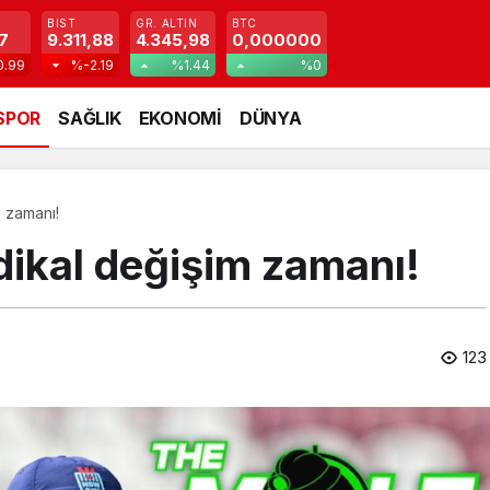
BIST
GR. ALTIN
BTC
7
9.311,88
4.345,98
0,000000
0.99
%-2.19
%1.44
%0
SPOR
SAĞLIK
EKONOMİ
DÜNYA
m zamanı!
dikal değişim zamanı!
123