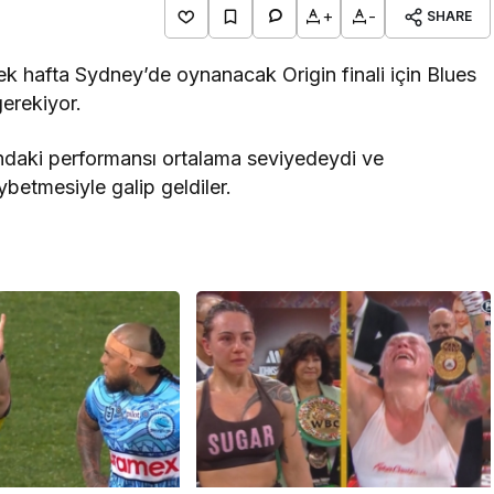
+
-
SHARE
k hafta Sydney’de oynanacak Origin finali için Blues
gerekiyor.
yundaki performansı ortalama seviyedeydi ve
betmesiyle galip geldiler.