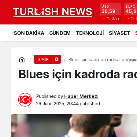
USD
EURO
39,59
45,6
%-0.32
%-
SON DAKİKA
GÜNDEM
TEKNOLOJİ
SİYASET
Blues için kadroda radikal değişi
SPOR
Blues için kadroda ra
Published by
Haber Merkezi
26 June 2025, 20:44
published