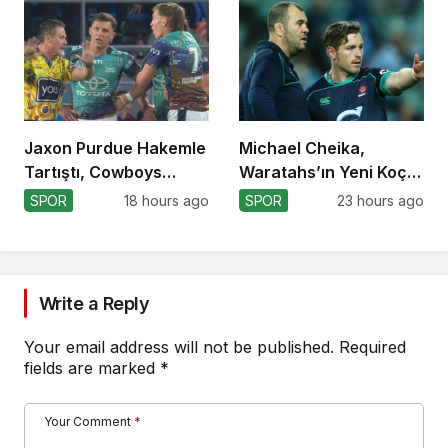
Jaxon Purdue Hakemle
Michael Cheika,
Tartıştı, Cowboys
Waratahs’ın Yeni Koçu
Kazandı!
Olabilir!
SPOR
18 hours ago
SPOR
23 hours ago
Write a Reply
Your email address will not be published.
Required
fields are marked
*
Your Comment
*