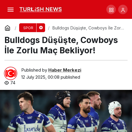
Kostecki, Ford ile Supercars’ta Zaferini Elde
Etti!
Comment
Share
Bulldogs Düşüşte, Cowboys İle Zorlu
SPOR
Maç Bekliyor!
Bulldogs Düşüşte, Cowboys
İle Zorlu Maç Bekliyor!
Published by
Haber Merkezi
12 July 2025, 00:08
published
74