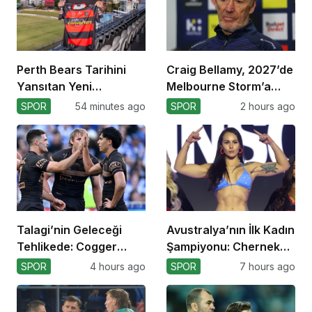
Perth Bears Tarihini
Craig Bellamy, 2027’de
Yansıtan Yeni
Melbourne Storm’a
Formasını Tanıttı
Dönüyor!
SPOR
54 minutes ago
SPOR
2 hours ago
Talagi’nin Geleceği
Avustralya’nın İlk Kadın
Tehlikede: Cogger
Şampiyonu: Cherneka
Tercihi!
Johnson
SPOR
4 hours ago
SPOR
7 hours ago