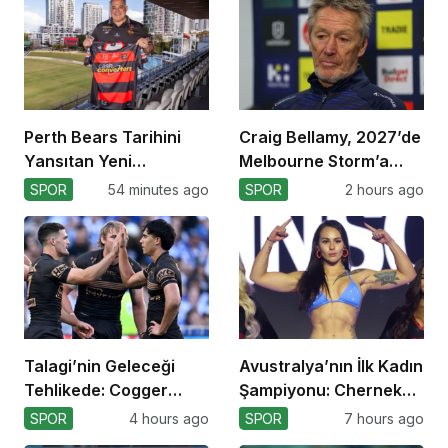
Perth Bears Tarihini
Craig Bellamy, 2027’de
Yansıtan Yeni
Melbourne Storm’a
Formasını Tanıttı
Dönüyor!
SPOR
54 minutes ago
SPOR
2 hours ago
Talagi’nin Geleceği
Avustralya’nın İlk Kadın
Tehlikede: Cogger
Şampiyonu: Cherneka
Tercihi!
Johnson
SPOR
4 hours ago
SPOR
7 hours ago