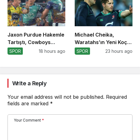
Jaxon Purdue Hakemle
Michael Cheika,
Tartıştı, Cowboys
Waratahs’ın Yeni Koçu
Kazandı!
Olabilir!
SPOR
18 hours ago
SPOR
23 hours ago
Write a Reply
Your email address will not be published.
Required
fields are marked
*
Your Comment
*